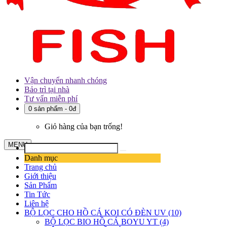
Vận chuyển nhanh chóng
Bảo trì tại nhà
Tư vấn miễn phí
0 sản phẩm - 0đ
Giỏ hàng của bạn trống!
MENU
Danh mục
Trang chủ
Giới thiệu
Sản Phẩm
Tin Tức
Liên hệ
BỘ LỌC CHO HỒ CÁ KOI CÓ ĐÈN UV (10)
BỘ LỌC BIO HỒ CÁ BOYU YT (4)