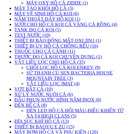
MÁY OXY HỒ CÁ ZIDDE (1)
MÁY TẠO KHÓI HỒ CÁ (3)
MÁY VỆ SINH HỒ CÁ KOI (6)
NẤM THOÁT ĐÁY HỒ KOI (1)
SƯỞI CHO HỒ CÁ KOI CÁ VÀNG CÁ RỒNG (4)
TANK ĐO CÁ KOI (5)
TEST NƯỚC (10)
THIẾT BỊ BÁO ĐỘNG MẤT OXI 2IN1 (1)
THIẾT BỊ UV HỒ CÁ CHỐNG RÊU (16)
THUỐC CHO CÁ CẢNH (11)
THƯỚC ĐO CÁ KOI CHUYÊN DỤNG (1)
VẬT LIỆU LỌC CHO HỒ CÁ (35)
CHỔI LỌC HỒ CÁ KOI ENKEV (9)
SỨ THANH CỦ SEN BACTERIA HOUSE
MOUNTAIN TREE (3)
VẬT LIỆU LỌC JMAT (4)
VỢT BẮT CÁ (10)
XỬ LÝ NƯỚC NUÔI CÁ (6)
ĐẦU PHUN NƯỚC HÌNH NẤM INOX (0)
ĐÈN BỂ CÁ (8)
ĐÈN LED HỒ CÁ ĐỔI MÀU-ĐIỀU KHIỂN TỪ
XA T4 HIGH CLASS (5)
ĐĨA SỤC KHÍ HỒ CÁ (13)
THIẾT BỊ BAOYU E ZU (15)
MÁY BƠM HỒ CÁ VÀ PHỤ KIỆN (120)