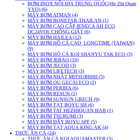
BƠM INOX NỘI ĐỊA TRUNG QUỐC(He Zhi Quan
YYQ) (6)
MÁY BƠM ATMAN (4)
MÁY BƠM BONETAR-THAILAN (1)
MÁY BƠM CAO CẤP JENECA AH ECO
DC24VOL CHỐNG GIẬT (6)
MÁY BƠM HAILEA (12)
MÁY BƠM HỒ CÁ CAO_LONGTIME (TAIWAN)
(9)
MÁY BƠM HỒ CÁ KOI SHANYU TAK ECO (3)
MÁY BƠM JEBAO (19)
MÁY BƠM JECOD (3)
MÁY BƠM LIFETECH (3)
MÁY BƠM NHẬT MITSUBISHI (5)
MÁY BƠM OU GECAI ECO (2)
MÁY BƠM PERIHA (6)
MÁY BƠM RESUN (2)
MÁY BƠM SUNSUN GRECH (9)
MÁY BƠM TẠT BOYU SH (6)
MÁY BƠM TAT HEZHIQUAN HAB (1)
MÁY BƠM TSURUMI (3)
MÁY BƠM ĐẨY BOYU SPF (5)
MÁY BƠM TẠT AQUA KING AK (4)
THỨC ĂN CÁ (24)
THỨC ĂN CÁ KOI AQUAMASTER (5)