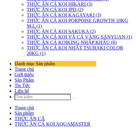
THỨC ĂN CÁ KOI HIKARI (3)
THỨC ĂN CÁ KOI JPD (2)
THỨC ĂN CÁ KOI KAGAYAKI (3)
THỨC ĂN CÁ KOI PORPOISE GROWTH 10KG
M-L (1)
THỨC ĂN CÁ KOI SAKUKA (2)
THỨC ĂN CÁ KOI VÀ CÁ VÀNG SANYUAN (1)
THỨC ĂN CÁ KOIKING NHẬP KHẨU (6)
THỨC ĂN CÁ KOI NHẬT TSUBAKI COLOR
20KG (1)
Danh mục Sản phẩm
Trang chủ
Giới thiệu
Sản Phẩm
Tin Tức
Liên hệ
Trang chủ
Sản phẩm
THỨC ĂN CÁ
THỨC ĂN CÁ KOI AQUAMASTER