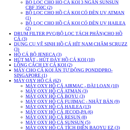
BỘ LỌC CHO HỒ CÁ KOI 3 NGĂN SUNSUN
CBF 350C (2)
BỘ LỌC CHO HỒ CÁ KOI CÓ ĐÈN UV ATMAN
(1)
BỘ LỌC CHO HỒ CÁ KOI CÓ ĐÈN UV HAILEA
(2)
DRUM FILTER PVC(BỘ LỌC TÁCH PHÂN)CHO HỒ
CÁ (3)
DỤNG CỤ VỆ SINH HỒ CÁ HÍT NAM CHÂM SCRUZZ
(3)
HỒ CÁ BỘ JENECA (3)
HÚT MẶT - HÚT ĐÁY HỒ CÁ KOI (10)
LỒNG CÁCH LY CÁ KOI (2)
MÁY CHO CÁ KOI ĂN TỰ ĐỘNG PONDDPRO-
SINGAPORE (1)
MÁY OXY HỒ CÁ (62)
MÁY OXY HỒ CÁ AIRMAC - ĐÀI LOAN (10)
MÁY OXY HỒ CÁ ATMAN (3)
MÁY OXY HỒ CÁ BOYU (3)
MÁY OXY HỒ CÁ FUJIMAC - NHẬT BẢN (9)
MÁY OXY HỒ CÁ HAILEA (13)
MÁY OXY HỒ CÁ JECOD-PA (6)
MÁY OXY HỒ CÁ RESUN (8)
MÁY OXY HỒ CÁ SUNSUN (5)
MÁY OXY HỒ CÁ TÍCH ĐIÊN BAOYU EZ (3)