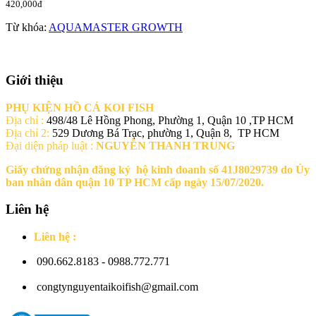
420,000đ
Từ khóa:
AQUAMASTER GROWTH
Giới thiệu
PHỤ KIỆN HỒ CÁ KOI FISH
Địa chỉ :
498/48 Lê Hồng Phong, Phường 1, Quận 10 ,TP HCM
Địa chỉ 2:
529 Dương Bá Trạc, phường 1, Quận 8, TP HCM
Đại diện pháp luật :
NGUYỄN THANH TRUNG
Giấy chứng nhận đăng ký hộ kinh doanh số 41J8029739 do Ủy
ban nhân dân quận 10 TP HCM cấp ngày 15/07/2020.
Liên hệ
Liên hệ :
090.662.8183 - 0988.772.771
congtynguyentaikoifish@gmail.com