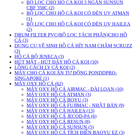
BỘ LỌC CHO HỒ CÁ KOI 3 NGĂN SUNSUN
CBF 350C (2)
BỘ LỌC CHO HỒ CÁ KOI CÓ ĐÈN UV ATMAN
(1)
BỘ LỌC CHO HỒ CÁ KOI CÓ ĐÈN UV HAILEA
(2)
DRUM FILTER PVC(BỘ LỌC TÁCH PHÂN)CHO HỒ
CÁ (3)
DỤNG CỤ VỆ SINH HỒ CÁ HÍT NAM CHÂM SCRUZZ
(3)
HỒ CÁ BỘ JENECA (3)
HÚT MẶT - HÚT ĐÁY HỒ CÁ KOI (10)
LỒNG CÁCH LY CÁ KOI (2)
MÁY CHO CÁ KOI ĂN TỰ ĐỘNG PONDDPRO-
SINGAPORE (1)
MÁY OXY HỒ CÁ (62)
MÁY OXY HỒ CÁ AIRMAC - ĐÀI LOAN (10)
MÁY OXY HỒ CÁ ATMAN (3)
MÁY OXY HỒ CÁ BOYU (3)
MÁY OXY HỒ CÁ FUJIMAC - NHẬT BẢN (9)
MÁY OXY HỒ CÁ HAILEA (13)
MÁY OXY HỒ CÁ JECOD-PA (6)
MÁY OXY HỒ CÁ RESUN (8)
MÁY OXY HỒ CÁ SUNSUN (5)
MÁY OXY HỒ CÁ TÍCH ĐIÊN BAOYU EZ (3)