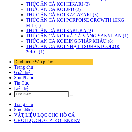
THỨC ĂN CÁ KOI HIKARI (3)
THỨC ĂN CÁ KOI JPD (2)
THỨC ĂN CÁ KOI KAGAYAKI (3)
THỨC ĂN CÁ KOI PORPOISE GROWTH 10KG
M-L (1)
THỨC ĂN CÁ KOI SAKUKA (2)
THỨC ĂN CÁ KOI VÀ CÁ VÀNG SANYUAN (1)
THỨC ĂN CÁ KOIKING NHẬP KHẨU (6)
THỨC ĂN CÁ KOI NHẬT TSUBAKI COLOR
20KG (1)
Danh mục Sản phẩm
Trang chủ
Giới thiệu
Sản Phẩm
Tin Tức
Liên hệ
Trang chủ
Sản phẩm
VẬT LIỆU LỌC CHO HỒ CÁ
CHỔI LỌC HỒ CÁ KOI ENKEV