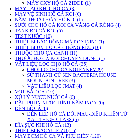
MÁY OXY HỒ CÁ ZIDDE (1)
MÁY TẠO KHÓI HỒ CÁ (3)
MÁY VỆ SINH HỒ CÁ KOI (6)
NẤM THOÁT ĐÁY HỒ KOI (1)
SƯỞI CHO HỒ CÁ KOI CÁ VÀNG CÁ RỒNG (4)
TANK ĐO CÁ KOI (5)
TEST NƯỚC (10)
THIẾT BỊ BÁO ĐỘNG MẤT OXI 2IN1 (1)
THIẾT BỊ UV HỒ CÁ CHỐNG RÊU (16)
THUỐC CHO CÁ CẢNH (11)
THƯỚC ĐO CÁ KOI CHUYÊN DỤNG (1)
VẬT LIỆU LỌC CHO HỒ CÁ (35)
CHỔI LỌC HỒ CÁ KOI ENKEV (9)
SỨ THANH CỦ SEN BACTERIA HOUSE
MOUNTAIN TREE (3)
VẬT LIỆU LỌC JMAT (4)
VỢT BẮT CÁ (10)
XỬ LÝ NƯỚC NUÔI CÁ (6)
ĐẦU PHUN NƯỚC HÌNH NẤM INOX (0)
ĐÈN BỂ CÁ (8)
ĐÈN LED HỒ CÁ ĐỔI MÀU-ĐIỀU KHIỂN TỪ
XA T4 HIGH CLASS (5)
ĐĨA SỤC KHÍ HỒ CÁ (13)
THIẾT BỊ BAOYU E ZU (15)
MÁY BƠM HỒ CÁ VÀ PHỤ KIỆN (120)