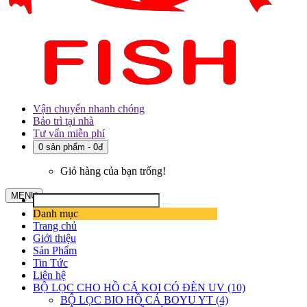
Vận chuyển nhanh chóng
Bảo trì tại nhà
Tư vấn miễn phí
0 sản phẩm - 0đ
Giỏ hàng của bạn trống!
MENU
Danh mục
Trang chủ
Giới thiệu
Sản Phẩm
Tin Tức
Liên hệ
BỘ LỌC CHO HỒ CÁ KOI CÓ ĐÈN UV (10)
BỘ LỌC BIO HỒ CÁ BOYU YT (4)