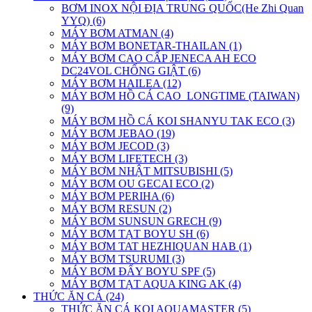
BƠM INOX NỘI ĐỊA TRUNG QUỐC(He Zhi Quan
YYQ) (6)
MÁY BƠM ATMAN (4)
MÁY BƠM BONETAR-THAILAN (1)
MÁY BƠM CAO CẤP JENECA AH ECO
DC24VOL CHỐNG GIẬT (6)
MÁY BƠM HAILEA (12)
MÁY BƠM HỒ CÁ CAO_LONGTIME (TAIWAN)
(9)
MÁY BƠM HỒ CÁ KOI SHANYU TAK ECO (3)
MÁY BƠM JEBAO (19)
MÁY BƠM JECOD (3)
MÁY BƠM LIFETECH (3)
MÁY BƠM NHẬT MITSUBISHI (5)
MÁY BƠM OU GECAI ECO (2)
MÁY BƠM PERIHA (6)
MÁY BƠM RESUN (2)
MÁY BƠM SUNSUN GRECH (9)
MÁY BƠM TẠT BOYU SH (6)
MÁY BƠM TAT HEZHIQUAN HAB (1)
MÁY BƠM TSURUMI (3)
MÁY BƠM ĐẨY BOYU SPF (5)
MÁY BƠM TẠT AQUA KING AK (4)
THỨC ĂN CÁ (24)
THỨC ĂN CÁ KOI AQUAMASTER (5)