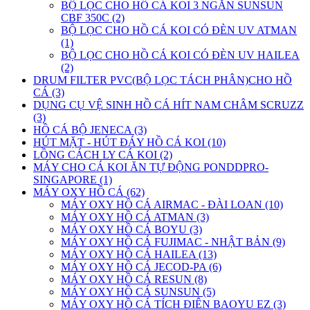
BỘ LỌC CHO HỒ CÁ KOI 3 NGĂN SUNSUN
CBF 350C (2)
BỘ LỌC CHO HỒ CÁ KOI CÓ ĐÈN UV ATMAN
(1)
BỘ LỌC CHO HỒ CÁ KOI CÓ ĐÈN UV HAILEA
(2)
DRUM FILTER PVC(BỘ LỌC TÁCH PHÂN)CHO HỒ
CÁ (3)
DỤNG CỤ VỆ SINH HỒ CÁ HÍT NAM CHÂM SCRUZZ
(3)
HỒ CÁ BỘ JENECA (3)
HÚT MẶT - HÚT ĐÁY HỒ CÁ KOI (10)
LỒNG CÁCH LY CÁ KOI (2)
MÁY CHO CÁ KOI ĂN TỰ ĐỘNG PONDDPRO-
SINGAPORE (1)
MÁY OXY HỒ CÁ (62)
MÁY OXY HỒ CÁ AIRMAC - ĐÀI LOAN (10)
MÁY OXY HỒ CÁ ATMAN (3)
MÁY OXY HỒ CÁ BOYU (3)
MÁY OXY HỒ CÁ FUJIMAC - NHẬT BẢN (9)
MÁY OXY HỒ CÁ HAILEA (13)
MÁY OXY HỒ CÁ JECOD-PA (6)
MÁY OXY HỒ CÁ RESUN (8)
MÁY OXY HỒ CÁ SUNSUN (5)
MÁY OXY HỒ CÁ TÍCH ĐIÊN BAOYU EZ (3)