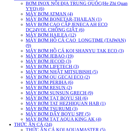
BƠM INOX NỘI ĐỊA TRUNG QUỐC(He Zhi Quan
YYQ) (6)
MÁY BƠM ATMAN (4)
MÁY BƠM BONETAR-THAILAN (1)
MÁY BƠM CAO CẤP JENECA AH ECO
DC24VOL CHỐNG GIẬT (6)
MÁY BƠM HAILEA (12)
MÁY BƠM HỒ CÁ CAO_LONGTIME (TAIWAN)
(9)
MÁY BƠM HỒ CÁ KOI SHANYU TAK ECO (3)
MÁY BƠM JEBAO (19)
MÁY BƠM JECOD (3)
MÁY BƠM LIFETECH (3)
MÁY BƠM NHẬT MITSUBISHI (5)
MÁY BƠM OU GECAI ECO (2)
MÁY BƠM PERIHA (6)
MÁY BƠM RESUN (2)
MÁY BƠM SUNSUN GRECH (9)
MÁY BƠM TẠT BOYU SH (6)
MÁY BƠM TAT HEZHIQUAN HAB (1)
MÁY BƠM TSURUMI (3)
MÁY BƠM ĐẨY BOYU SPF (5)
MÁY BƠM TẠT AQUA KING AK (4)
THỨC ĂN CÁ (24)
THỨC ĂN CÁ KOI AQUAMASTER (5)