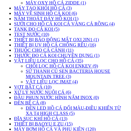
MÁY OXY HỒ CÁ ZIDDE (1)
MÁY TẠO KHÓI HỒ CÁ (3)
MÁY VỆ SINH HỒ CÁ KOI (6)
NẤM THOÁT ĐÁY HỒ KOI (1)
SƯỞI CHO HỒ CÁ KOI CÁ VÀNG CÁ RỒNG (4)
TANK ĐO CÁ KOI (5)
TEST NƯỚC (10)
THIẾT BỊ BÁO ĐỘNG MẤT OXI 2IN1 (1)
THIẾT BỊ UV HỒ CÁ CHỐNG RÊU (16)
THUỐC CHO CÁ CẢNH (11)
THƯỚC ĐO CÁ KOI CHUYÊN DỤNG (1)
VẬT LIỆU LỌC CHO HỒ CÁ (35)
CHỔI LỌC HỒ CÁ KOI ENKEV (9)
SỨ THANH CỦ SEN BACTERIA HOUSE
MOUNTAIN TREE (3)
VẬT LIỆU LỌC JMAT (4)
VỢT BẮT CÁ (10)
XỬ LÝ NƯỚC NUÔI CÁ (6)
ĐẦU PHUN NƯỚC HÌNH NẤM INOX (0)
ĐÈN BỂ CÁ (8)
ĐÈN LED HỒ CÁ ĐỔI MÀU-ĐIỀU KHIỂN TỪ
XA T4 HIGH CLASS (5)
ĐĨA SỤC KHÍ HỒ CÁ (13)
THIẾT BỊ BAOYU E ZU (15)
MÁY BƠM HỒ CÁ VÀ PHỤ KIỆN (120)