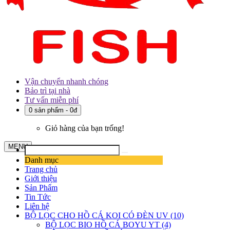
Vận chuyển nhanh chóng
Bảo trì tại nhà
Tư vấn miễn phí
0 sản phẩm - 0đ
Giỏ hàng của bạn trống!
MENU
Danh mục
Trang chủ
Giới thiệu
Sản Phẩm
Tin Tức
Liên hệ
BỘ LỌC CHO HỒ CÁ KOI CÓ ĐÈN UV (10)
BỘ LỌC BIO HỒ CÁ BOYU YT (4)