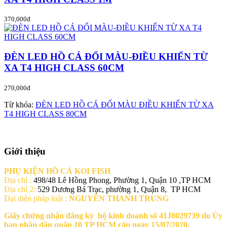
370,000đ
ĐÈN LED HỒ CÁ ĐỔI MÀU-ĐIỀU KHIỂN TỪ
XA T4 HIGH CLASS 60CM
270,000đ
Từ khóa:
ĐÈN LED HỒ CÁ ĐỔI MÀU ĐIỀU KHIỂN TỪ XA
T4 HIGH CLASS 80CM
Giới thiệu
PHỤ KIỆN HỒ CÁ KOI FISH
Địa chỉ :
498/48 Lê Hồng Phong, Phường 1, Quận 10 ,TP HCM
Địa chỉ 2:
529 Dương Bá Trạc, phường 1, Quận 8, TP HCM
Đại diện pháp luật :
NGUYỄN THANH TRUNG
Giấy chứng nhận đăng ký hộ kinh doanh số 41J8029739 do Ủy
ban nhân dân quận 10 TP HCM cấp ngày 15/07/2020.