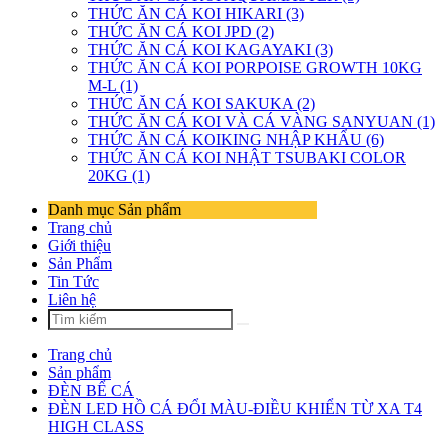
THỨC ĂN CÁ KOI HIKARI (3)
THỨC ĂN CÁ KOI JPD (2)
THỨC ĂN CÁ KOI KAGAYAKI (3)
THỨC ĂN CÁ KOI PORPOISE GROWTH 10KG
M-L (1)
THỨC ĂN CÁ KOI SAKUKA (2)
THỨC ĂN CÁ KOI VÀ CÁ VÀNG SANYUAN (1)
THỨC ĂN CÁ KOIKING NHẬP KHẨU (6)
THỨC ĂN CÁ KOI NHẬT TSUBAKI COLOR
20KG (1)
Danh mục Sản phẩm
Trang chủ
Giới thiệu
Sản Phẩm
Tin Tức
Liên hệ
Trang chủ
Sản phẩm
ĐÈN BỂ CÁ
ĐÈN LED HỒ CÁ ĐỔI MÀU-ĐIỀU KHIỂN TỪ XA T4
HIGH CLASS