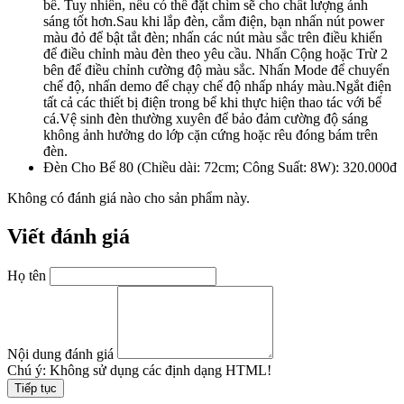
bể. Tuy nhiên, nếu có thể đặt chìm sẽ cho chất lượng ánh
sáng tốt hơn.Sau khi lắp đèn, cắm điện, bạn nhấn nút power
màu đỏ để bật tắt đèn; nhấn các nút màu sắc trên điều khiển
để điều chỉnh màu đèn theo yêu cầu. Nhấn Cộng hoặc Trừ 2
bên để điều chỉnh cường độ màu sắc. Nhấn Mode để chuyển
chế độ, nhấn demo để chạy chế độ nhấp nháy màu.Ngắt điện
tất cả các thiết bị điện trong bể khi thực hiện thao tác với bể
cá.Vệ sinh đèn thường xuyên để bảo đảm cường độ sáng
không ảnh hưởng do lớp cặn cứng hoặc rêu đóng bám trên
đèn.
Đèn Cho Bể 80 (Chiều dài: 72cm; Công Suất: 8W): 320.000đ
Không có đánh giá nào cho sản phẩm này.
Viết đánh giá
Họ tên
Nội dung đánh giá
Chú ý:
Không sử dụng các định dạng HTML!
Tiếp tục