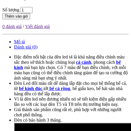
Số lượng
Thêm vào giỏ
0 đánh giá
/
Viết đánh giá
Mô tả
Đánh giá (0)
Đặc điểm nổi bật của đèn led t4 là khả năng điều chỉnh màu
sắc theo sở thích hoặc chủng loại
cá cảnh
, phong cách
bể
kính
mà bạn lựa chọn. Có 7 màu để bạn điều chỉnh, với mỗi
màu bạn cũng có thể điều chỉnh tăng giảm để tạo ra cường độ
ánh sáng mà bạn ưng ý nhất.
Đèn Led đổi màu rất dễ dàng lắp đặt cho mọi hệ thống bể cá,
từ
bể kính đúc
,tới
bể cá rồng
, bể giấu keo, bể hải sản nhà
hàng đều có thể lắp được.
Vì là đèn led nên đương nhiên nó sẽ tiết kiệm điện gấp nhiều
lần so với các loại đèn T5 và T8 trên thị trường hiện nay.
Giá thành sản phẩm cũng rất rẻ, phù hợp với những người
chơi phổ thông.
Đèn có bảo hành 3 tháng.