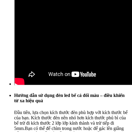
Hướng dẫn sử dụng đèn led bể cá đổi màu – điều khiển
từ xa hiệu quả
Đầu tiên, lựa chọn kích thước đèn phù hợp với kích thước bể
của bạn. Kích thước đèn nên nhỏ hơn kích thước phủ bì của
bể trừ đi kích thước 2 lớp lớp kính thành và trừ tiếp đi
5mm.Bạn có thể để chìm trong nước hoặc để gác lên giằng