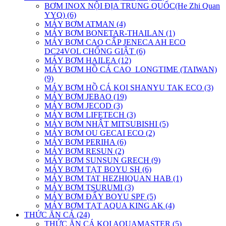
BƠM INOX NỘI ĐỊA TRUNG QUỐC(He Zhi Quan
YYQ) (6)
MÁY BƠM ATMAN (4)
MÁY BƠM BONETAR-THAILAN (1)
MÁY BƠM CAO CẤP JENECA AH ECO
DC24VOL CHỐNG GIẬT (6)
MÁY BƠM HAILEA (12)
MÁY BƠM HỒ CÁ CAO_LONGTIME (TAIWAN)
(9)
MÁY BƠM HỒ CÁ KOI SHANYU TAK ECO (3)
MÁY BƠM JEBAO (19)
MÁY BƠM JECOD (3)
MÁY BƠM LIFETECH (3)
MÁY BƠM NHẬT MITSUBISHI (5)
MÁY BƠM OU GECAI ECO (2)
MÁY BƠM PERIHA (6)
MÁY BƠM RESUN (2)
MÁY BƠM SUNSUN GRECH (9)
MÁY BƠM TẠT BOYU SH (6)
MÁY BƠM TAT HEZHIQUAN HAB (1)
MÁY BƠM TSURUMI (3)
MÁY BƠM ĐẨY BOYU SPF (5)
MÁY BƠM TẠT AQUA KING AK (4)
THỨC ĂN CÁ (24)
THỨC ĂN CÁ KOI AQUAMASTER (5)