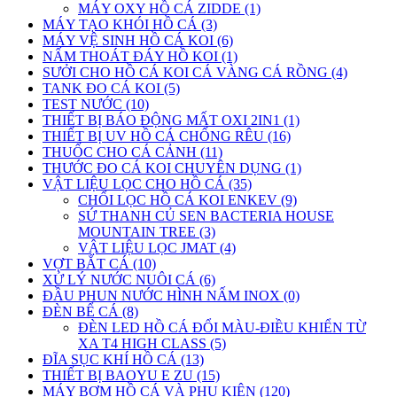
MÁY OXY HỒ CÁ ZIDDE (1)
MÁY TẠO KHÓI HỒ CÁ (3)
MÁY VỆ SINH HỒ CÁ KOI (6)
NẤM THOÁT ĐÁY HỒ KOI (1)
SƯỞI CHO HỒ CÁ KOI CÁ VÀNG CÁ RỒNG (4)
TANK ĐO CÁ KOI (5)
TEST NƯỚC (10)
THIẾT BỊ BÁO ĐỘNG MẤT OXI 2IN1 (1)
THIẾT BỊ UV HỒ CÁ CHỐNG RÊU (16)
THUỐC CHO CÁ CẢNH (11)
THƯỚC ĐO CÁ KOI CHUYÊN DỤNG (1)
VẬT LIỆU LỌC CHO HỒ CÁ (35)
CHỔI LỌC HỒ CÁ KOI ENKEV (9)
SỨ THANH CỦ SEN BACTERIA HOUSE
MOUNTAIN TREE (3)
VẬT LIỆU LỌC JMAT (4)
VỢT BẮT CÁ (10)
XỬ LÝ NƯỚC NUÔI CÁ (6)
ĐẦU PHUN NƯỚC HÌNH NẤM INOX (0)
ĐÈN BỂ CÁ (8)
ĐÈN LED HỒ CÁ ĐỔI MÀU-ĐIỀU KHIỂN TỪ
XA T4 HIGH CLASS (5)
ĐĨA SỤC KHÍ HỒ CÁ (13)
THIẾT BỊ BAOYU E ZU (15)
MÁY BƠM HỒ CÁ VÀ PHỤ KIỆN (120)