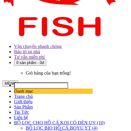
Vận chuyển nhanh chóng
Bảo trì tại nhà
Tư vấn miễn phí
0 sản phẩm - 0đ
Giỏ hàng của bạn trống!
MENU
Danh mục
Trang chủ
Giới thiệu
Sản Phẩm
Tin Tức
Liên hệ
BỘ LỌC CHO HỒ CÁ KOI CÓ ĐÈN UV (10)
BỘ LỌC BIO HỒ CÁ BOYU YT (4)