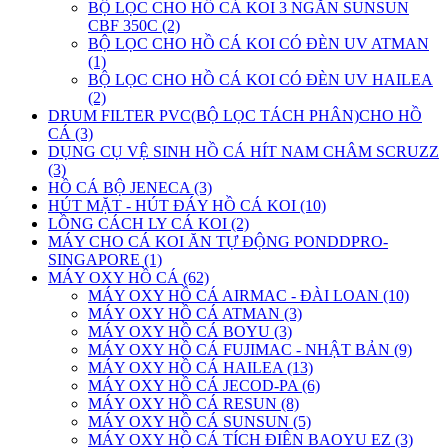
BỘ LỌC CHO HỒ CÁ KOI 3 NGĂN SUNSUN
CBF 350C (2)
BỘ LỌC CHO HỒ CÁ KOI CÓ ĐÈN UV ATMAN
(1)
BỘ LỌC CHO HỒ CÁ KOI CÓ ĐÈN UV HAILEA
(2)
DRUM FILTER PVC(BỘ LỌC TÁCH PHÂN)CHO HỒ
CÁ (3)
DỤNG CỤ VỆ SINH HỒ CÁ HÍT NAM CHÂM SCRUZZ
(3)
HỒ CÁ BỘ JENECA (3)
HÚT MẶT - HÚT ĐÁY HỒ CÁ KOI (10)
LỒNG CÁCH LY CÁ KOI (2)
MÁY CHO CÁ KOI ĂN TỰ ĐỘNG PONDDPRO-
SINGAPORE (1)
MÁY OXY HỒ CÁ (62)
MÁY OXY HỒ CÁ AIRMAC - ĐÀI LOAN (10)
MÁY OXY HỒ CÁ ATMAN (3)
MÁY OXY HỒ CÁ BOYU (3)
MÁY OXY HỒ CÁ FUJIMAC - NHẬT BẢN (9)
MÁY OXY HỒ CÁ HAILEA (13)
MÁY OXY HỒ CÁ JECOD-PA (6)
MÁY OXY HỒ CÁ RESUN (8)
MÁY OXY HỒ CÁ SUNSUN (5)
MÁY OXY HỒ CÁ TÍCH ĐIÊN BAOYU EZ (3)