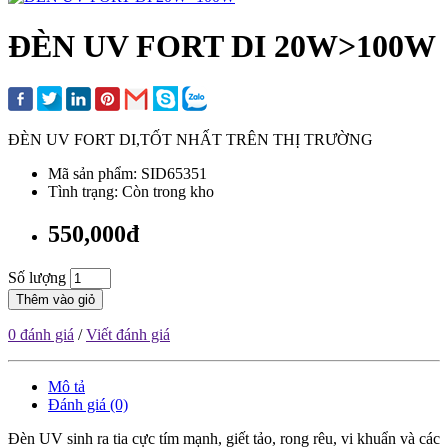
ĐÈN UV FORT DI 20W>100W
ĐÈN UV FORT DI,TỐT NHẤT TRÊN THỊ TRƯỜNG
Mã sản phẩm: SID65351
Tình trạng: Còn trong kho
550,000đ
Số lượng
Thêm vào giỏ
0 đánh giá
/
Viết đánh giá
Mô tả
Đánh giá (0)
Đèn UV sinh ra tia cực tím mạnh, giết tảo, rong rêu, vi khuẩn và các