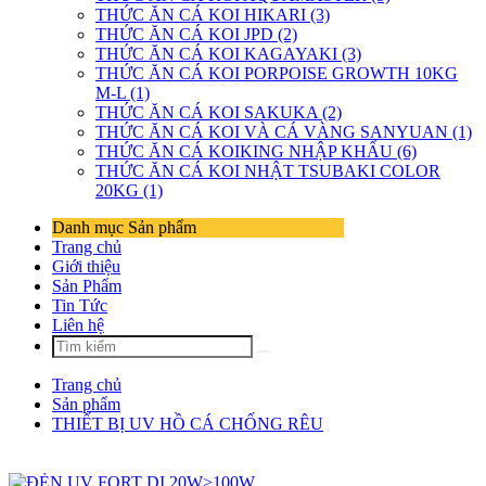
THỨC ĂN CÁ KOI HIKARI (3)
THỨC ĂN CÁ KOI JPD (2)
THỨC ĂN CÁ KOI KAGAYAKI (3)
THỨC ĂN CÁ KOI PORPOISE GROWTH 10KG
M-L (1)
THỨC ĂN CÁ KOI SAKUKA (2)
THỨC ĂN CÁ KOI VÀ CÁ VÀNG SANYUAN (1)
THỨC ĂN CÁ KOIKING NHẬP KHẨU (6)
THỨC ĂN CÁ KOI NHẬT TSUBAKI COLOR
20KG (1)
Danh mục Sản phẩm
Trang chủ
Giới thiệu
Sản Phẩm
Tin Tức
Liên hệ
Trang chủ
Sản phẩm
THIẾT BỊ UV HỒ CÁ CHỐNG RÊU