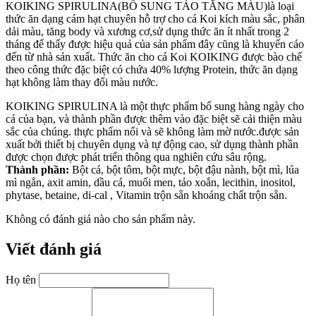
KOIKING SPIRULINA(BỔ SUNG TẢO TĂNG MÀU)là loại
thức ăn dạng cám hạt chuyên hỗ trợ cho cá Koi kích màu sắc, phân
dải màu, tăng body và xương cơ,sử dụng thức ăn ít nhất trong 2
tháng để thấy được hiệu quả của sản phẩm đây cũng là khuyến cáo
đến từ nhà sản xuất. Thức ăn cho cá Koi KOIKING được bào chế
theo công thức đặc biệt có chứa 40% lượng Protein, thức ăn dạng
hạt không làm thay đổi màu nước.
KOIKING SPIRULINA là một thực phẩm bổ sung hàng ngày cho
cá của bạn, và thành phần được thêm vào đặc biệt sẽ cải thiện màu
sắc của chúng. thực phẩm nổi và sẽ không làm mờ nước.được sản
xuất bởi thiết bị chuyên dụng và tự động cao, sử dụng thành phần
được chọn được phát triển thông qua nghiên cứu sâu rộng.
Thành phần:
Bột cá, bột tôm, bột mực, bột đậu nành, bột mì, lúa
mì ngắn, axit amin, dầu cá, muối men, tảo xoắn, lecithin, inositol,
phytase, betaine, di-cal , Vitamin trộn sẵn khoáng chất trộn sẵn.
Không có đánh giá nào cho sản phẩm này.
Viết đánh giá
Họ tên