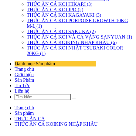
THỨC ĂN CÁ KOI HIKARI (3)
THỨC ĂN CÁ KOI JPD (2)
THỨC ĂN CÁ KOI KAGAYAKI (3)
THỨC ĂN CÁ KOI PORPOISE GROWTH 10KG
M-L (1)
THỨC ĂN CÁ KOI SAKUKA (2)
THỨC ĂN CÁ KOI VÀ CÁ VÀNG SANYUAN (1)
THỨC ĂN CÁ KOIKING NHẬP KHẨU (6)
THỨC ĂN CÁ KOI NHẬT TSUBAKI COLOR
20KG (1)
Danh mục Sản phẩm
Trang chủ
Giới thiệu
Sản Phẩm
Tin Tức
Liên hệ
Trang chủ
Sản phẩm
THỨC ĂN CÁ
THỨC ĂN CÁ KOIKING NHẬP KHẨU