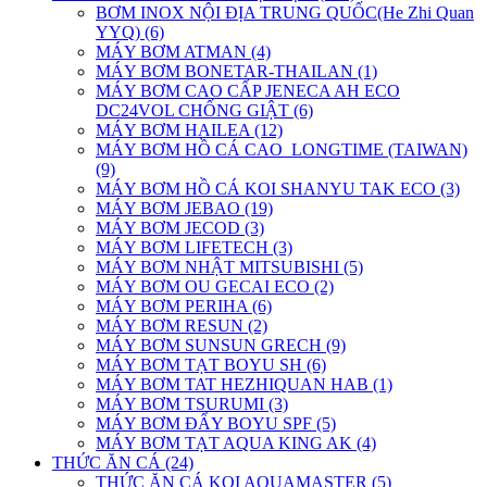
BƠM INOX NỘI ĐỊA TRUNG QUỐC(He Zhi Quan
YYQ) (6)
MÁY BƠM ATMAN (4)
MÁY BƠM BONETAR-THAILAN (1)
MÁY BƠM CAO CẤP JENECA AH ECO
DC24VOL CHỐNG GIẬT (6)
MÁY BƠM HAILEA (12)
MÁY BƠM HỒ CÁ CAO_LONGTIME (TAIWAN)
(9)
MÁY BƠM HỒ CÁ KOI SHANYU TAK ECO (3)
MÁY BƠM JEBAO (19)
MÁY BƠM JECOD (3)
MÁY BƠM LIFETECH (3)
MÁY BƠM NHẬT MITSUBISHI (5)
MÁY BƠM OU GECAI ECO (2)
MÁY BƠM PERIHA (6)
MÁY BƠM RESUN (2)
MÁY BƠM SUNSUN GRECH (9)
MÁY BƠM TẠT BOYU SH (6)
MÁY BƠM TAT HEZHIQUAN HAB (1)
MÁY BƠM TSURUMI (3)
MÁY BƠM ĐẨY BOYU SPF (5)
MÁY BƠM TẠT AQUA KING AK (4)
THỨC ĂN CÁ (24)
THỨC ĂN CÁ KOI AQUAMASTER (5)