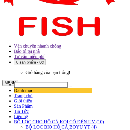
Vận chuyển nhanh chóng
Bảo trì tại nhà
Tư vấn miễn phí
0 sản phẩm - 0đ
Giỏ hàng của bạn trống!
MENU
Danh mục
Trang chủ
Giới thiệu
Sản Phẩm
Tin Tức
Liên hệ
BỘ LỌC CHO HỒ CÁ KOI CÓ ĐÈN UV (10)
BỘ LỌC BIO HỒ CÁ BOYU YT (4)