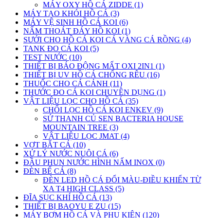
MÁY OXY HỒ CÁ ZIDDE (1)
MÁY TẠO KHÓI HỒ CÁ (3)
MÁY VỆ SINH HỒ CÁ KOI (6)
NẤM THOÁT ĐÁY HỒ KOI (1)
SƯỞI CHO HỒ CÁ KOI CÁ VÀNG CÁ RỒNG (4)
TANK ĐO CÁ KOI (5)
TEST NƯỚC (10)
THIẾT BỊ BÁO ĐỘNG MẤT OXI 2IN1 (1)
THIẾT BỊ UV HỒ CÁ CHỐNG RÊU (16)
THUỐC CHO CÁ CẢNH (11)
THƯỚC ĐO CÁ KOI CHUYÊN DỤNG (1)
VẬT LIỆU LỌC CHO HỒ CÁ (35)
CHỔI LỌC HỒ CÁ KOI ENKEV (9)
SỨ THANH CỦ SEN BACTERIA HOUSE
MOUNTAIN TREE (3)
VẬT LIỆU LỌC JMAT (4)
VỢT BẮT CÁ (10)
XỬ LÝ NƯỚC NUÔI CÁ (6)
ĐẦU PHUN NƯỚC HÌNH NẤM INOX (0)
ĐÈN BỂ CÁ (8)
ĐÈN LED HỒ CÁ ĐỔI MÀU-ĐIỀU KHIỂN TỪ
XA T4 HIGH CLASS (5)
ĐĨA SỤC KHÍ HỒ CÁ (13)
THIẾT BỊ BAOYU E ZU (15)
MÁY BƠM HỒ CÁ VÀ PHỤ KIỆN (120)