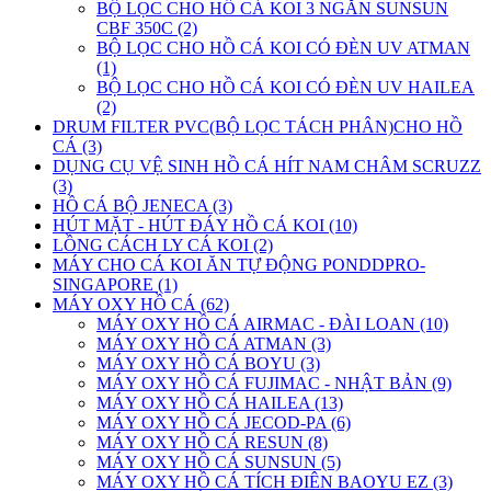
BỘ LỌC CHO HỒ CÁ KOI 3 NGĂN SUNSUN
CBF 350C (2)
BỘ LỌC CHO HỒ CÁ KOI CÓ ĐÈN UV ATMAN
(1)
BỘ LỌC CHO HỒ CÁ KOI CÓ ĐÈN UV HAILEA
(2)
DRUM FILTER PVC(BỘ LỌC TÁCH PHÂN)CHO HỒ
CÁ (3)
DỤNG CỤ VỆ SINH HỒ CÁ HÍT NAM CHÂM SCRUZZ
(3)
HỒ CÁ BỘ JENECA (3)
HÚT MẶT - HÚT ĐÁY HỒ CÁ KOI (10)
LỒNG CÁCH LY CÁ KOI (2)
MÁY CHO CÁ KOI ĂN TỰ ĐỘNG PONDDPRO-
SINGAPORE (1)
MÁY OXY HỒ CÁ (62)
MÁY OXY HỒ CÁ AIRMAC - ĐÀI LOAN (10)
MÁY OXY HỒ CÁ ATMAN (3)
MÁY OXY HỒ CÁ BOYU (3)
MÁY OXY HỒ CÁ FUJIMAC - NHẬT BẢN (9)
MÁY OXY HỒ CÁ HAILEA (13)
MÁY OXY HỒ CÁ JECOD-PA (6)
MÁY OXY HỒ CÁ RESUN (8)
MÁY OXY HỒ CÁ SUNSUN (5)
MÁY OXY HỒ CÁ TÍCH ĐIÊN BAOYU EZ (3)