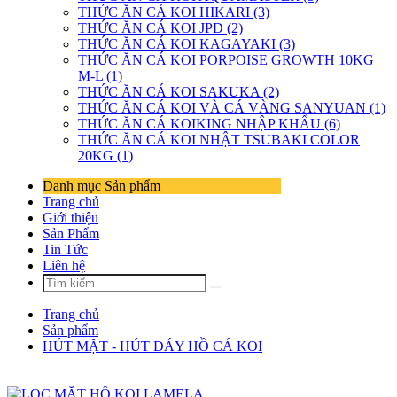
THỨC ĂN CÁ KOI HIKARI (3)
THỨC ĂN CÁ KOI JPD (2)
THỨC ĂN CÁ KOI KAGAYAKI (3)
THỨC ĂN CÁ KOI PORPOISE GROWTH 10KG
M-L (1)
THỨC ĂN CÁ KOI SAKUKA (2)
THỨC ĂN CÁ KOI VÀ CÁ VÀNG SANYUAN (1)
THỨC ĂN CÁ KOIKING NHẬP KHẨU (6)
THỨC ĂN CÁ KOI NHẬT TSUBAKI COLOR
20KG (1)
Danh mục Sản phẩm
Trang chủ
Giới thiệu
Sản Phẩm
Tin Tức
Liên hệ
Trang chủ
Sản phẩm
HÚT MẶT - HÚT ĐÁY HỒ CÁ KOI