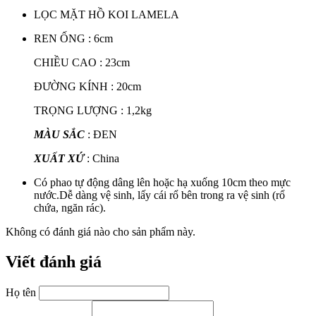
LỌC MẶT HỒ KOI LAMELA
REN ỐNG : 6cm
CHIỀU CAO : 23cm
ĐƯỜNG KÍNH : 20cm
TRỌNG LƯỢNG : 1,2kg
MÀU SẮC
: ĐEN
XUẤT XỨ
: China
Có phao tự động dâng lên hoặc hạ xuống 10cm theo mực
nước.Dễ dàng vệ sinh, lấy cái rổ bên trong ra vệ sinh (rổ
chứa, ngăn rác).
Không có đánh giá nào cho sản phẩm này.
Viết đánh giá
Họ tên