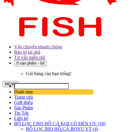
Vận chuyển nhanh chóng
Bảo trì tại nhà
Tư vấn miễn phí
0 sản phẩm - 0đ
Giỏ hàng của bạn trống!
MENU
Danh mục
Trang chủ
Giới thiệu
Sản Phẩm
Tin Tức
Liên hệ
BỘ LỌC CHO HỒ CÁ KOI CÓ ĐÈN UV (10)
BỘ LỌC BIO HỒ CÁ BOYU YT (4)