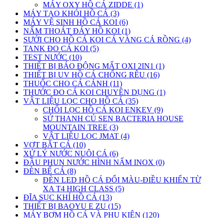
MÁY OXY HỒ CÁ ZIDDE (1)
MÁY TẠO KHÓI HỒ CÁ (3)
MÁY VỆ SINH HỒ CÁ KOI (6)
NẤM THOÁT ĐÁY HỒ KOI (1)
SƯỞI CHO HỒ CÁ KOI CÁ VÀNG CÁ RỒNG (4)
TANK ĐO CÁ KOI (5)
TEST NƯỚC (10)
THIẾT BỊ BÁO ĐỘNG MẤT OXI 2IN1 (1)
THIẾT BỊ UV HỒ CÁ CHỐNG RÊU (16)
THUỐC CHO CÁ CẢNH (11)
THƯỚC ĐO CÁ KOI CHUYÊN DỤNG (1)
VẬT LIỆU LỌC CHO HỒ CÁ (35)
CHỔI LỌC HỒ CÁ KOI ENKEV (9)
SỨ THANH CỦ SEN BACTERIA HOUSE
MOUNTAIN TREE (3)
VẬT LIỆU LỌC JMAT (4)
VỢT BẮT CÁ (10)
XỬ LÝ NƯỚC NUÔI CÁ (6)
ĐẦU PHUN NƯỚC HÌNH NẤM INOX (0)
ĐÈN BỂ CÁ (8)
ĐÈN LED HỒ CÁ ĐỔI MÀU-ĐIỀU KHIỂN TỪ
XA T4 HIGH CLASS (5)
ĐĨA SỤC KHÍ HỒ CÁ (13)
THIẾT BỊ BAOYU E ZU (15)
MÁY BƠM HỒ CÁ VÀ PHỤ KIỆN (120)