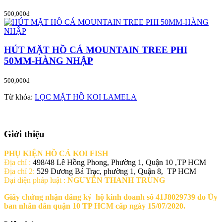
500,000đ
HÚT MẶT HỒ CÁ MOUNTAIN TREE PHI
50MM-HÀNG NHẬP
500,000đ
Từ khóa:
LỌC MẶT HỒ KOI LAMELA
Giới thiệu
PHỤ KIỆN HỒ CÁ KOI FISH
Địa chỉ :
498/48 Lê Hồng Phong, Phường 1, Quận 10 ,TP HCM
Địa chỉ 2:
529 Dương Bá Trạc, phường 1, Quận 8, TP HCM
Đại diện pháp luật :
NGUYỄN THANH TRUNG
Giấy chứng nhận đăng ký hộ kinh doanh số 41J8029739 do Ủy
ban nhân dân quận 10 TP HCM cấp ngày 15/07/2020.