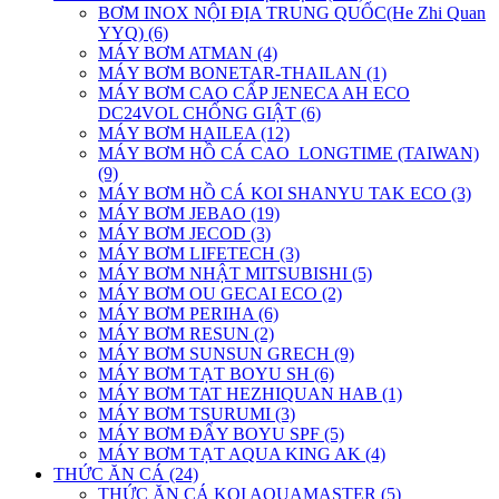
BƠM INOX NỘI ĐỊA TRUNG QUỐC(He Zhi Quan
YYQ) (6)
MÁY BƠM ATMAN (4)
MÁY BƠM BONETAR-THAILAN (1)
MÁY BƠM CAO CẤP JENECA AH ECO
DC24VOL CHỐNG GIẬT (6)
MÁY BƠM HAILEA (12)
MÁY BƠM HỒ CÁ CAO_LONGTIME (TAIWAN)
(9)
MÁY BƠM HỒ CÁ KOI SHANYU TAK ECO (3)
MÁY BƠM JEBAO (19)
MÁY BƠM JECOD (3)
MÁY BƠM LIFETECH (3)
MÁY BƠM NHẬT MITSUBISHI (5)
MÁY BƠM OU GECAI ECO (2)
MÁY BƠM PERIHA (6)
MÁY BƠM RESUN (2)
MÁY BƠM SUNSUN GRECH (9)
MÁY BƠM TẠT BOYU SH (6)
MÁY BƠM TAT HEZHIQUAN HAB (1)
MÁY BƠM TSURUMI (3)
MÁY BƠM ĐẨY BOYU SPF (5)
MÁY BƠM TẠT AQUA KING AK (4)
THỨC ĂN CÁ (24)
THỨC ĂN CÁ KOI AQUAMASTER (5)