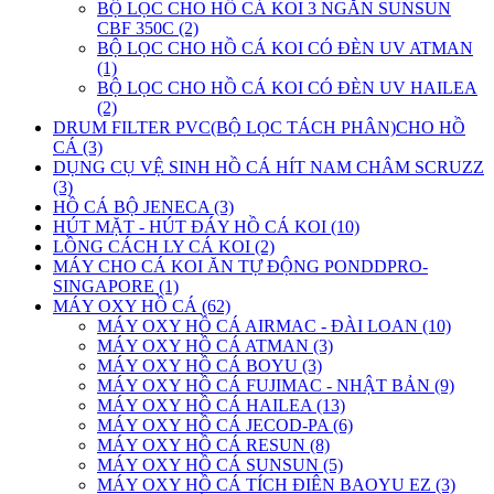
BỘ LỌC CHO HỒ CÁ KOI 3 NGĂN SUNSUN
CBF 350C (2)
BỘ LỌC CHO HỒ CÁ KOI CÓ ĐÈN UV ATMAN
(1)
BỘ LỌC CHO HỒ CÁ KOI CÓ ĐÈN UV HAILEA
(2)
DRUM FILTER PVC(BỘ LỌC TÁCH PHÂN)CHO HỒ
CÁ (3)
DỤNG CỤ VỆ SINH HỒ CÁ HÍT NAM CHÂM SCRUZZ
(3)
HỒ CÁ BỘ JENECA (3)
HÚT MẶT - HÚT ĐÁY HỒ CÁ KOI (10)
LỒNG CÁCH LY CÁ KOI (2)
MÁY CHO CÁ KOI ĂN TỰ ĐỘNG PONDDPRO-
SINGAPORE (1)
MÁY OXY HỒ CÁ (62)
MÁY OXY HỒ CÁ AIRMAC - ĐÀI LOAN (10)
MÁY OXY HỒ CÁ ATMAN (3)
MÁY OXY HỒ CÁ BOYU (3)
MÁY OXY HỒ CÁ FUJIMAC - NHẬT BẢN (9)
MÁY OXY HỒ CÁ HAILEA (13)
MÁY OXY HỒ CÁ JECOD-PA (6)
MÁY OXY HỒ CÁ RESUN (8)
MÁY OXY HỒ CÁ SUNSUN (5)
MÁY OXY HỒ CÁ TÍCH ĐIÊN BAOYU EZ (3)