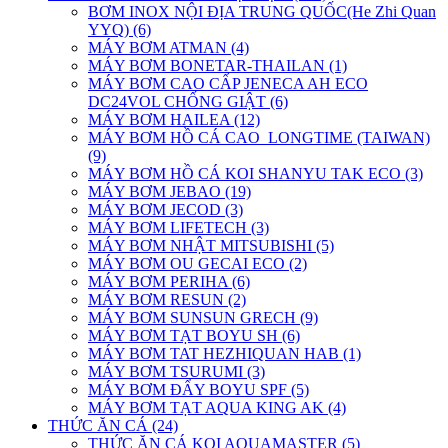
BƠM INOX NỘI ĐỊA TRUNG QUỐC(He Zhi Quan
YYQ) (6)
MÁY BƠM ATMAN (4)
MÁY BƠM BONETAR-THAILAN (1)
MÁY BƠM CAO CẤP JENECA AH ECO
DC24VOL CHỐNG GIẬT (6)
MÁY BƠM HAILEA (12)
MÁY BƠM HỒ CÁ CAO_LONGTIME (TAIWAN)
(9)
MÁY BƠM HỒ CÁ KOI SHANYU TAK ECO (3)
MÁY BƠM JEBAO (19)
MÁY BƠM JECOD (3)
MÁY BƠM LIFETECH (3)
MÁY BƠM NHẬT MITSUBISHI (5)
MÁY BƠM OU GECAI ECO (2)
MÁY BƠM PERIHA (6)
MÁY BƠM RESUN (2)
MÁY BƠM SUNSUN GRECH (9)
MÁY BƠM TẠT BOYU SH (6)
MÁY BƠM TAT HEZHIQUAN HAB (1)
MÁY BƠM TSURUMI (3)
MÁY BƠM ĐẨY BOYU SPF (5)
MÁY BƠM TẠT AQUA KING AK (4)
THỨC ĂN CÁ (24)
THỨC ĂN CÁ KOI AQUAMASTER (5)