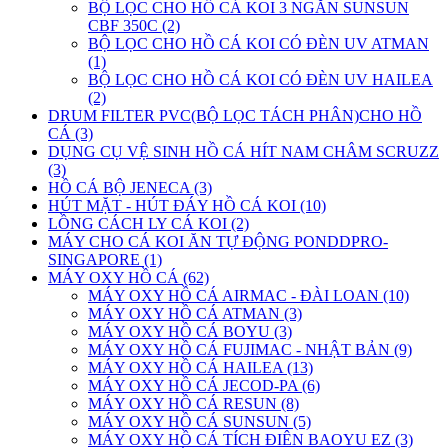
BỘ LỌC CHO HỒ CÁ KOI 3 NGĂN SUNSUN
CBF 350C (2)
BỘ LỌC CHO HỒ CÁ KOI CÓ ĐÈN UV ATMAN
(1)
BỘ LỌC CHO HỒ CÁ KOI CÓ ĐÈN UV HAILEA
(2)
DRUM FILTER PVC(BỘ LỌC TÁCH PHÂN)CHO HỒ
CÁ (3)
DỤNG CỤ VỆ SINH HỒ CÁ HÍT NAM CHÂM SCRUZZ
(3)
HỒ CÁ BỘ JENECA (3)
HÚT MẶT - HÚT ĐÁY HỒ CÁ KOI (10)
LỒNG CÁCH LY CÁ KOI (2)
MÁY CHO CÁ KOI ĂN TỰ ĐỘNG PONDDPRO-
SINGAPORE (1)
MÁY OXY HỒ CÁ (62)
MÁY OXY HỒ CÁ AIRMAC - ĐÀI LOAN (10)
MÁY OXY HỒ CÁ ATMAN (3)
MÁY OXY HỒ CÁ BOYU (3)
MÁY OXY HỒ CÁ FUJIMAC - NHẬT BẢN (9)
MÁY OXY HỒ CÁ HAILEA (13)
MÁY OXY HỒ CÁ JECOD-PA (6)
MÁY OXY HỒ CÁ RESUN (8)
MÁY OXY HỒ CÁ SUNSUN (5)
MÁY OXY HỒ CÁ TÍCH ĐIÊN BAOYU EZ (3)