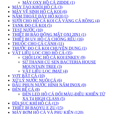
MÁY OXY HỒ CÁ ZIDDE (1)
MÁY TẠO KHÓI HỒ CÁ (3)
MÁY VỆ SINH HỒ CÁ KOI (6)
NẤM THOÁT ĐÁY HỒ KOI (1)
SƯỞI CHO HỒ CÁ KOI CÁ VÀNG CÁ RỒNG (4)
TANK ĐO CÁ KOI (5)
TEST NƯỚC (10)
THIẾT BỊ BÁO ĐỘNG MẤT OXI 2IN1 (1)
THIẾT BỊ UV HỒ CÁ CHỐNG RÊU (16)
THUỐC CHO CÁ CẢNH (11)
THƯỚC ĐO CÁ KOI CHUYÊN DỤNG (1)
VẬT LIỆU LỌC CHO HỒ CÁ (35)
CHỔI LỌC HỒ CÁ KOI ENKEV (9)
SỨ THANH CỦ SEN BACTERIA HOUSE
MOUNTAIN TREE (3)
VẬT LIỆU LỌC JMAT (4)
VỢT BẮT CÁ (10)
XỬ LÝ NƯỚC NUÔI CÁ (6)
ĐẦU PHUN NƯỚC HÌNH NẤM INOX (0)
ĐÈN BỂ CÁ (8)
ĐÈN LED HỒ CÁ ĐỔI MÀU-ĐIỀU KHIỂN TỪ
XA T4 HIGH CLASS (5)
ĐĨA SỤC KHÍ HỒ CÁ (13)
THIẾT BỊ BAOYU E ZU (15)
MÁY BƠM HỒ CÁ VÀ PHỤ KIỆN (120)