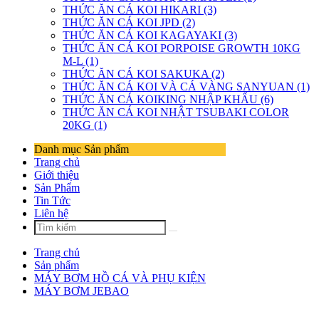
THỨC ĂN CÁ KOI HIKARI (3)
THỨC ĂN CÁ KOI JPD (2)
THỨC ĂN CÁ KOI KAGAYAKI (3)
THỨC ĂN CÁ KOI PORPOISE GROWTH 10KG
M-L (1)
THỨC ĂN CÁ KOI SAKUKA (2)
THỨC ĂN CÁ KOI VÀ CÁ VÀNG SANYUAN (1)
THỨC ĂN CÁ KOIKING NHẬP KHẨU (6)
THỨC ĂN CÁ KOI NHẬT TSUBAKI COLOR
20KG (1)
Danh mục Sản phẩm
Trang chủ
Giới thiệu
Sản Phẩm
Tin Tức
Liên hệ
Trang chủ
Sản phẩm
MÁY BƠM HỒ CÁ VÀ PHỤ KIỆN
MÁY BƠM JEBAO