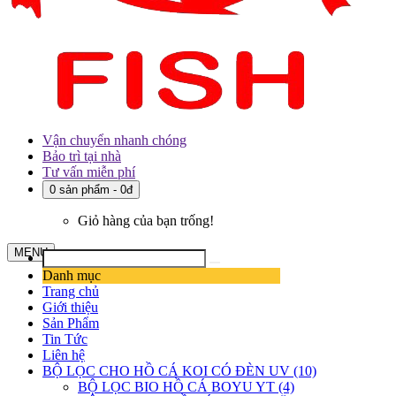
Vận chuyển nhanh chóng
Bảo trì tại nhà
Tư vấn miễn phí
0 sản phẩm - 0đ
Giỏ hàng của bạn trống!
MENU
Danh mục
Trang chủ
Giới thiệu
Sản Phẩm
Tin Tức
Liên hệ
BỘ LỌC CHO HỒ CÁ KOI CÓ ĐÈN UV (10)
BỘ LỌC BIO HỒ CÁ BOYU YT (4)