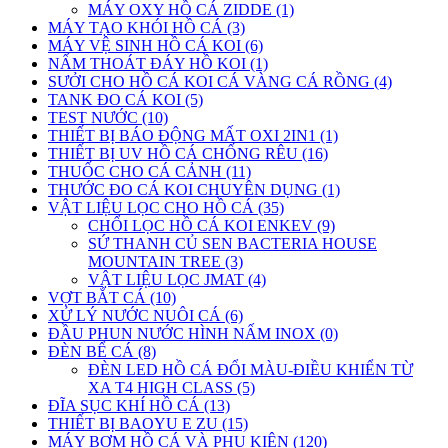
MÁY OXY HỒ CÁ ZIDDE (1)
MÁY TẠO KHÓI HỒ CÁ (3)
MÁY VỆ SINH HỒ CÁ KOI (6)
NẤM THOÁT ĐÁY HỒ KOI (1)
SƯỞI CHO HỒ CÁ KOI CÁ VÀNG CÁ RỒNG (4)
TANK ĐO CÁ KOI (5)
TEST NƯỚC (10)
THIẾT BỊ BÁO ĐỘNG MẤT OXI 2IN1 (1)
THIẾT BỊ UV HỒ CÁ CHỐNG RÊU (16)
THUỐC CHO CÁ CẢNH (11)
THƯỚC ĐO CÁ KOI CHUYÊN DỤNG (1)
VẬT LIỆU LỌC CHO HỒ CÁ (35)
CHỔI LỌC HỒ CÁ KOI ENKEV (9)
SỨ THANH CỦ SEN BACTERIA HOUSE
MOUNTAIN TREE (3)
VẬT LIỆU LỌC JMAT (4)
VỢT BẮT CÁ (10)
XỬ LÝ NƯỚC NUÔI CÁ (6)
ĐẦU PHUN NƯỚC HÌNH NẤM INOX (0)
ĐÈN BỂ CÁ (8)
ĐÈN LED HỒ CÁ ĐỔI MÀU-ĐIỀU KHIỂN TỪ
XA T4 HIGH CLASS (5)
ĐĨA SỤC KHÍ HỒ CÁ (13)
THIẾT BỊ BAOYU E ZU (15)
MÁY BƠM HỒ CÁ VÀ PHỤ KIỆN (120)