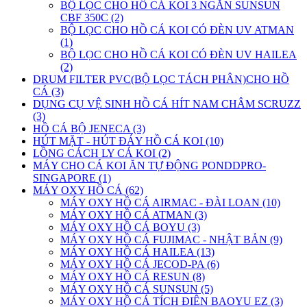
BỘ LỌC CHO HỒ CÁ KOI 3 NGĂN SUNSUN
CBF 350C (2)
BỘ LỌC CHO HỒ CÁ KOI CÓ ĐÈN UV ATMAN
(1)
BỘ LỌC CHO HỒ CÁ KOI CÓ ĐÈN UV HAILEA
(2)
DRUM FILTER PVC(BỘ LỌC TÁCH PHÂN)CHO HỒ
CÁ (3)
DỤNG CỤ VỆ SINH HỒ CÁ HÍT NAM CHÂM SCRUZZ
(3)
HỒ CÁ BỘ JENECA (3)
HÚT MẶT - HÚT ĐÁY HỒ CÁ KOI (10)
LỒNG CÁCH LY CÁ KOI (2)
MÁY CHO CÁ KOI ĂN TỰ ĐỘNG PONDDPRO-
SINGAPORE (1)
MÁY OXY HỒ CÁ (62)
MÁY OXY HỒ CÁ AIRMAC - ĐÀI LOAN (10)
MÁY OXY HỒ CÁ ATMAN (3)
MÁY OXY HỒ CÁ BOYU (3)
MÁY OXY HỒ CÁ FUJIMAC - NHẬT BẢN (9)
MÁY OXY HỒ CÁ HAILEA (13)
MÁY OXY HỒ CÁ JECOD-PA (6)
MÁY OXY HỒ CÁ RESUN (8)
MÁY OXY HỒ CÁ SUNSUN (5)
MÁY OXY HỒ CÁ TÍCH ĐIÊN BAOYU EZ (3)