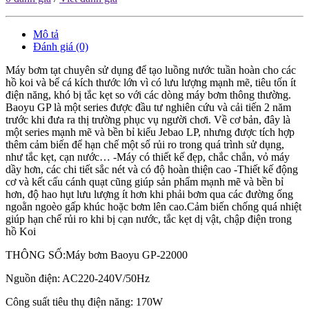
Mô tả
Đánh giá (0)
Máy bơm tạt chuyên sử dụng để tạo luồng nước tuần hoàn cho các
hồ koi và bể cá kích thước lớn vì có lưu lượng mạnh mẽ, tiêu tốn ít
điện năng, khó bị tắc kẹt so với các dòng máy bơm thông thường.
Baoyu GP là một series được đầu tư nghiên cứu và cải tiến 2 năm
trước khi đưa ra thị trường phục vụ người chơi. Về cơ bản, đây là
một series mạnh mẽ và bền bỉ kiểu Jebao LP, nhưng được tích hợp
thêm cảm biến để hạn chế một số rủi ro trong quá trình sử dụng,
như tắc kẹt, cạn nước… -Máy có thiết kế đẹp, chắc chắn, vỏ máy
dầy hơn, các chi tiết sắc nét và có độ hoàn thiện cao -Thiết kế động
cơ và kết cấu cánh quạt cũng giúp sản phẩm mạnh mẽ và bền bỉ
hơn, độ hao hụt lưu lượng ít hơn khi phải bơm qua các đường ống
ngoằn ngoèo gấp khúc hoặc bơm lên cao.Cảm biến chống quá nhiệt
giúp hạn chế rủi ro khi bị cạn nước, tắc kẹt dị vật, chập điện trong
hồ Koi
THÔNG SỐ:Máy bơm Baoyu GP-22000
Nguồn điện: AC220-240V/50Hz
Công suất tiêu thụ điện năng: 170W