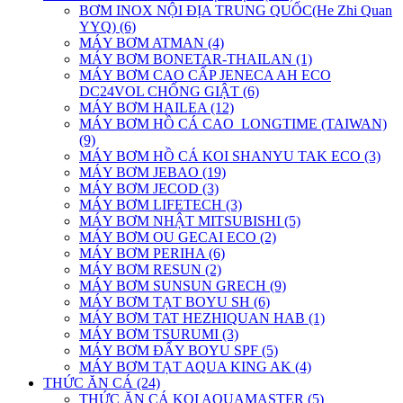
BƠM INOX NỘI ĐỊA TRUNG QUỐC(He Zhi Quan
YYQ) (6)
MÁY BƠM ATMAN (4)
MÁY BƠM BONETAR-THAILAN (1)
MÁY BƠM CAO CẤP JENECA AH ECO
DC24VOL CHỐNG GIẬT (6)
MÁY BƠM HAILEA (12)
MÁY BƠM HỒ CÁ CAO_LONGTIME (TAIWAN)
(9)
MÁY BƠM HỒ CÁ KOI SHANYU TAK ECO (3)
MÁY BƠM JEBAO (19)
MÁY BƠM JECOD (3)
MÁY BƠM LIFETECH (3)
MÁY BƠM NHẬT MITSUBISHI (5)
MÁY BƠM OU GECAI ECO (2)
MÁY BƠM PERIHA (6)
MÁY BƠM RESUN (2)
MÁY BƠM SUNSUN GRECH (9)
MÁY BƠM TẠT BOYU SH (6)
MÁY BƠM TAT HEZHIQUAN HAB (1)
MÁY BƠM TSURUMI (3)
MÁY BƠM ĐẨY BOYU SPF (5)
MÁY BƠM TẠT AQUA KING AK (4)
THỨC ĂN CÁ (24)
THỨC ĂN CÁ KOI AQUAMASTER (5)