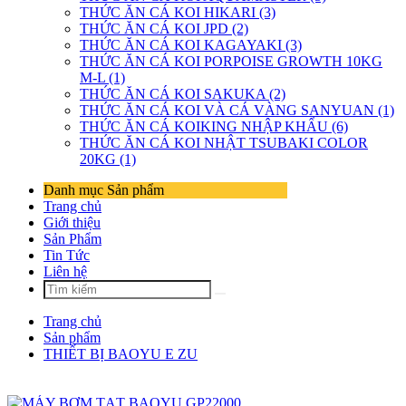
THỨC ĂN CÁ KOI HIKARI (3)
THỨC ĂN CÁ KOI JPD (2)
THỨC ĂN CÁ KOI KAGAYAKI (3)
THỨC ĂN CÁ KOI PORPOISE GROWTH 10KG
M-L (1)
THỨC ĂN CÁ KOI SAKUKA (2)
THỨC ĂN CÁ KOI VÀ CÁ VÀNG SANYUAN (1)
THỨC ĂN CÁ KOIKING NHẬP KHẨU (6)
THỨC ĂN CÁ KOI NHẬT TSUBAKI COLOR
20KG (1)
Danh mục Sản phẩm
Trang chủ
Giới thiệu
Sản Phẩm
Tin Tức
Liên hệ
Trang chủ
Sản phẩm
THIẾT BỊ BAOYU E ZU