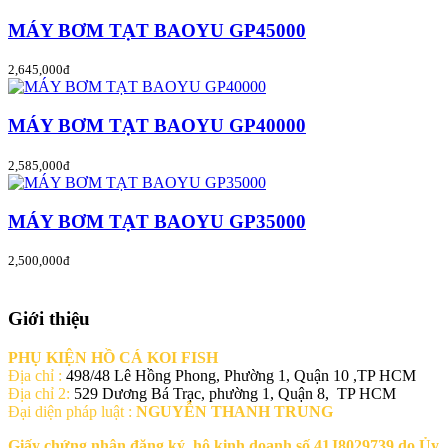
MÁY BƠM TẠT BAOYU GP45000
2,645,000đ
MÁY BƠM TẠT BAOYU GP40000
2,585,000đ
MÁY BƠM TẠT BAOYU GP35000
2,500,000đ
Giới thiệu
PHỤ KIỆN HỒ CÁ KOI FISH
Địa chỉ :
498/48 Lê Hồng Phong, Phường 1, Quận 10 ,TP HCM
Địa chỉ 2:
529 Dương Bá Trạc, phường 1, Quận 8, TP HCM
Đại diện pháp luật :
NGUYỄN THANH TRUNG
Giấy chứng nhận đăng ký hộ kinh doanh số 41J8029739 do Ủy