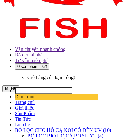
Vận chuyển nhanh chóng
Bảo trì tại nhà
Tư vấn miễn phí
0 sản phẩm - 0đ
Giỏ hàng của bạn trống!
MENU
Danh mục
Trang chủ
Giới thiệu
Sản Phẩm
Tin Tức
Liên hệ
BỘ LỌC CHO HỒ CÁ KOI CÓ ĐÈN UV (10)
BỘ LỌC BIO HỒ CÁ BOYU YT (4)