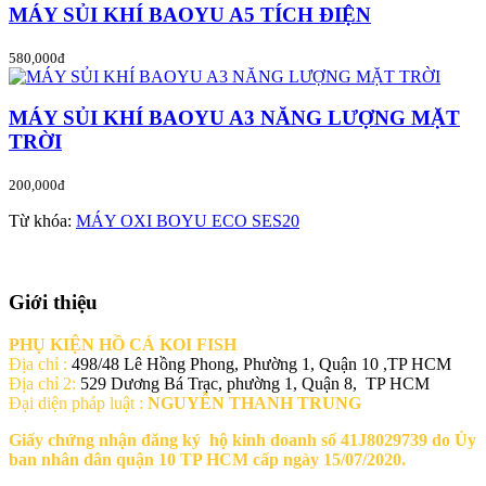
MÁY SỦI KHÍ BAOYU A5 TÍCH ĐIỆN
580,000đ
MÁY SỦI KHÍ BAOYU A3 NĂNG LƯỢNG MẶT
TRỜI
200,000đ
Từ khóa:
MÁY OXI BOYU ECO SES20
Giới thiệu
PHỤ KIỆN HỒ CÁ KOI FISH
Địa chỉ :
498/48 Lê Hồng Phong, Phường 1, Quận 10 ,TP HCM
Địa chỉ 2:
529 Dương Bá Trạc, phường 1, Quận 8, TP HCM
Đại diện pháp luật :
NGUYỄN THANH TRUNG
Giấy chứng nhận đăng ký hộ kinh doanh số 41J8029739 do Ủy
ban nhân dân quận 10 TP HCM cấp ngày 15/07/2020.