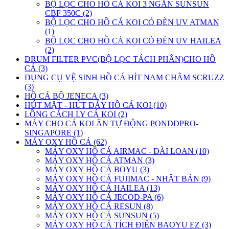
BỘ LỌC CHO HỒ CÁ KOI 3 NGĂN SUNSUN
CBF 350C (2)
BỘ LỌC CHO HỒ CÁ KOI CÓ ĐÈN UV ATMAN
(1)
BỘ LỌC CHO HỒ CÁ KOI CÓ ĐÈN UV HAILEA
(2)
DRUM FILTER PVC(BỘ LỌC TÁCH PHÂN)CHO HỒ
CÁ (3)
DỤNG CỤ VỆ SINH HỒ CÁ HÍT NAM CHÂM SCRUZZ
(3)
HỒ CÁ BỘ JENECA (3)
HÚT MẶT - HÚT ĐÁY HỒ CÁ KOI (10)
LỒNG CÁCH LY CÁ KOI (2)
MÁY CHO CÁ KOI ĂN TỰ ĐỘNG PONDDPRO-
SINGAPORE (1)
MÁY OXY HỒ CÁ (62)
MÁY OXY HỒ CÁ AIRMAC - ĐÀI LOAN (10)
MÁY OXY HỒ CÁ ATMAN (3)
MÁY OXY HỒ CÁ BOYU (3)
MÁY OXY HỒ CÁ FUJIMAC - NHẬT BẢN (9)
MÁY OXY HỒ CÁ HAILEA (13)
MÁY OXY HỒ CÁ JECOD-PA (6)
MÁY OXY HỒ CÁ RESUN (8)
MÁY OXY HỒ CÁ SUNSUN (5)
MÁY OXY HỒ CÁ TÍCH ĐIÊN BAOYU EZ (3)