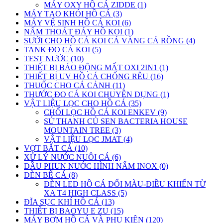
MÁY OXY HỒ CÁ ZIDDE (1)
MÁY TẠO KHÓI HỒ CÁ (3)
MÁY VỆ SINH HỒ CÁ KOI (6)
NẤM THOÁT ĐÁY HỒ KOI (1)
SƯỞI CHO HỒ CÁ KOI CÁ VÀNG CÁ RỒNG (4)
TANK ĐO CÁ KOI (5)
TEST NƯỚC (10)
THIẾT BỊ BÁO ĐỘNG MẤT OXI 2IN1 (1)
THIẾT BỊ UV HỒ CÁ CHỐNG RÊU (16)
THUỐC CHO CÁ CẢNH (11)
THƯỚC ĐO CÁ KOI CHUYÊN DỤNG (1)
VẬT LIỆU LỌC CHO HỒ CÁ (35)
CHỔI LỌC HỒ CÁ KOI ENKEV (9)
SỨ THANH CỦ SEN BACTERIA HOUSE
MOUNTAIN TREE (3)
VẬT LIỆU LỌC JMAT (4)
VỢT BẮT CÁ (10)
XỬ LÝ NƯỚC NUÔI CÁ (6)
ĐẦU PHUN NƯỚC HÌNH NẤM INOX (0)
ĐÈN BỂ CÁ (8)
ĐÈN LED HỒ CÁ ĐỔI MÀU-ĐIỀU KHIỂN TỪ
XA T4 HIGH CLASS (5)
ĐĨA SỤC KHÍ HỒ CÁ (13)
THIẾT BỊ BAOYU E ZU (15)
MÁY BƠM HỒ CÁ VÀ PHỤ KIỆN (120)