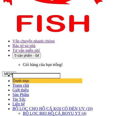
Vận chuyển nhanh chóng
Bảo trì tại nhà
Tư vấn miễn phí
0 sản phẩm - 0đ
Giỏ hàng của bạn trống!
MENU
Danh mục
Trang chủ
Giới thiệu
Sản Phẩm
Tin Tức
Liên hệ
BỘ LỌC CHO HỒ CÁ KOI CÓ ĐÈN UV (10)
BỘ LỌC BIO HỒ CÁ BOYU YT (4)