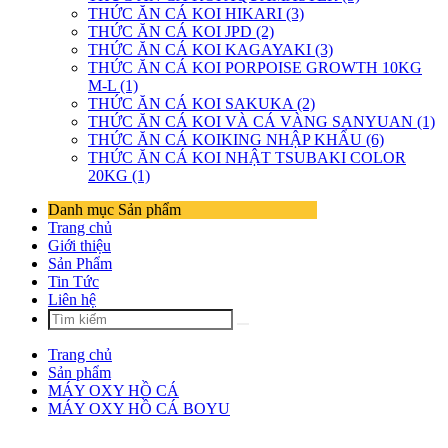
THỨC ĂN CÁ KOI HIKARI (3)
THỨC ĂN CÁ KOI JPD (2)
THỨC ĂN CÁ KOI KAGAYAKI (3)
THỨC ĂN CÁ KOI PORPOISE GROWTH 10KG
M-L (1)
THỨC ĂN CÁ KOI SAKUKA (2)
THỨC ĂN CÁ KOI VÀ CÁ VÀNG SANYUAN (1)
THỨC ĂN CÁ KOIKING NHẬP KHẨU (6)
THỨC ĂN CÁ KOI NHẬT TSUBAKI COLOR
20KG (1)
Danh mục Sản phẩm
Trang chủ
Giới thiệu
Sản Phẩm
Tin Tức
Liên hệ
Trang chủ
Sản phẩm
MÁY OXY HỒ CÁ
MÁY OXY HỒ CÁ BOYU