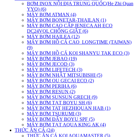
BƠM INOX NỘI ĐỊA TRUNG QUỐC(He Zhi Quan
YYQ) (6)
MÁY BƠM ATMAN (4)
MÁY BƠM BONETAR-THAILAN (1)
MÁY BƠM CAO CẤP JENECA AH ECO
DC24VOL CHỐNG GIẬT (6)
MÁY BƠM HAILEA (12)
MÁY BƠM HỒ CÁ CAO_LONGTIME (TAIWAN)
(9)
MÁY BƠM HỒ CÁ KOI SHANYU TAK ECO (3)
MÁY BƠM JEBAO (19)
MÁY BƠM JECOD (3)
MÁY BƠM LIFETECH (3)
MÁY BƠM NHẬT MITSUBISHI (5)
MÁY BƠM OU GECAI ECO (2)
MÁY BƠM PERIHA (6)
MÁY BƠM RESUN (2)
MÁY BƠM SUNSUN GRECH (9)
MÁY BƠM TẠT BOYU SH (6)
MÁY BƠM TAT HEZHIQUAN HAB (1)
MÁY BƠM TSURUMI (3)
MÁY BƠM ĐẨY BOYU SPF (5)
MÁY BƠM TẠT AQUA KING AK (4)
THỨC ĂN CÁ (24)
THỨC ĂN CÁ KOI AQUAMASTER (5)