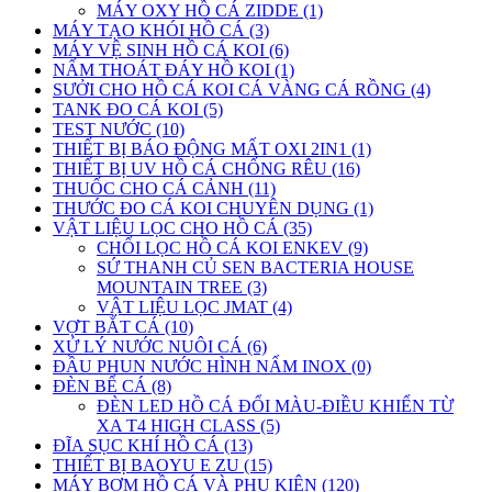
MÁY OXY HỒ CÁ ZIDDE (1)
MÁY TẠO KHÓI HỒ CÁ (3)
MÁY VỆ SINH HỒ CÁ KOI (6)
NẤM THOÁT ĐÁY HỒ KOI (1)
SƯỞI CHO HỒ CÁ KOI CÁ VÀNG CÁ RỒNG (4)
TANK ĐO CÁ KOI (5)
TEST NƯỚC (10)
THIẾT BỊ BÁO ĐỘNG MẤT OXI 2IN1 (1)
THIẾT BỊ UV HỒ CÁ CHỐNG RÊU (16)
THUỐC CHO CÁ CẢNH (11)
THƯỚC ĐO CÁ KOI CHUYÊN DỤNG (1)
VẬT LIỆU LỌC CHO HỒ CÁ (35)
CHỔI LỌC HỒ CÁ KOI ENKEV (9)
SỨ THANH CỦ SEN BACTERIA HOUSE
MOUNTAIN TREE (3)
VẬT LIỆU LỌC JMAT (4)
VỢT BẮT CÁ (10)
XỬ LÝ NƯỚC NUÔI CÁ (6)
ĐẦU PHUN NƯỚC HÌNH NẤM INOX (0)
ĐÈN BỂ CÁ (8)
ĐÈN LED HỒ CÁ ĐỔI MÀU-ĐIỀU KHIỂN TỪ
XA T4 HIGH CLASS (5)
ĐĨA SỤC KHÍ HỒ CÁ (13)
THIẾT BỊ BAOYU E ZU (15)
MÁY BƠM HỒ CÁ VÀ PHỤ KIỆN (120)