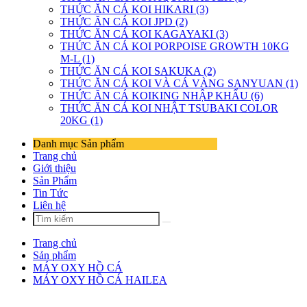
THỨC ĂN CÁ KOI HIKARI (3)
THỨC ĂN CÁ KOI JPD (2)
THỨC ĂN CÁ KOI KAGAYAKI (3)
THỨC ĂN CÁ KOI PORPOISE GROWTH 10KG
M-L (1)
THỨC ĂN CÁ KOI SAKUKA (2)
THỨC ĂN CÁ KOI VÀ CÁ VÀNG SANYUAN (1)
THỨC ĂN CÁ KOIKING NHẬP KHẨU (6)
THỨC ĂN CÁ KOI NHẬT TSUBAKI COLOR
20KG (1)
Danh mục Sản phẩm
Trang chủ
Giới thiệu
Sản Phẩm
Tin Tức
Liên hệ
Trang chủ
Sản phẩm
MÁY OXY HỒ CÁ
MÁY OXY HỒ CÁ HAILEA