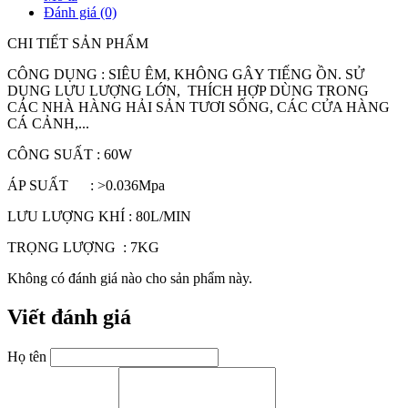
Đánh giá (0)
CHI TIẾT SẢN PHẨM
CÔNG DỤNG : SIÊU ÊM, KHÔNG GÂY TIẾNG ỒN. SỬ
DỤNG LƯU LƯỢNG LỚN, THÍCH HỢP DÙNG TRONG
CÁC NHÀ HÀNG HẢI SẢN TƯƠI SỐNG, CÁC CỬA HÀNG
CÁ CẢNH,...
CÔNG SUẤT : 60W
ÁP SUẤT : >0.036Mpa
LƯU LƯỢNG KHÍ : 80L/MIN
TRỌNG LƯỢNG : 7KG
Không có đánh giá nào cho sản phẩm này.
Viết đánh giá
Họ tên