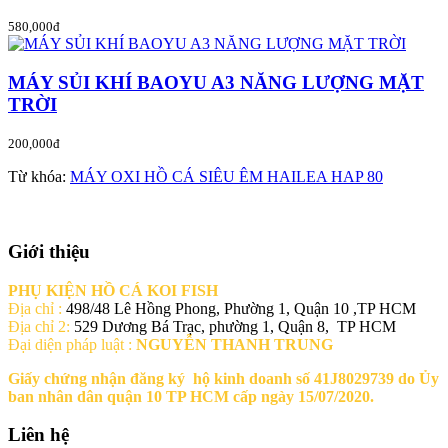
580,000đ
MÁY SỦI KHÍ BAOYU A3 NĂNG LƯỢNG MẶT
TRỜI
200,000đ
Từ khóa:
MÁY OXI HỒ CÁ SIÊU ÊM HAILEA HAP 80
Giới thiệu
PHỤ KIỆN HỒ CÁ KOI FISH
Địa chỉ :
498/48 Lê Hồng Phong, Phường 1, Quận 10 ,TP HCM
Địa chỉ 2:
529 Dương Bá Trạc, phường 1, Quận 8, TP HCM
Đại diện pháp luật :
NGUYỄN THANH TRUNG
Giấy chứng nhận đăng ký hộ kinh doanh số 41J8029739 do Ủy
ban nhân dân quận 10 TP HCM cấp ngày 15/07/2020.
Liên hệ