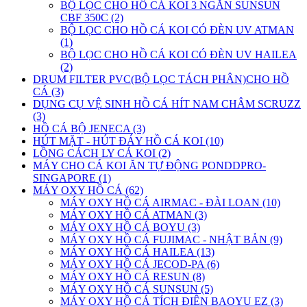
BỘ LỌC CHO HỒ CÁ KOI 3 NGĂN SUNSUN
CBF 350C (2)
BỘ LỌC CHO HỒ CÁ KOI CÓ ĐÈN UV ATMAN
(1)
BỘ LỌC CHO HỒ CÁ KOI CÓ ĐÈN UV HAILEA
(2)
DRUM FILTER PVC(BỘ LỌC TÁCH PHÂN)CHO HỒ
CÁ (3)
DỤNG CỤ VỆ SINH HỒ CÁ HÍT NAM CHÂM SCRUZZ
(3)
HỒ CÁ BỘ JENECA (3)
HÚT MẶT - HÚT ĐÁY HỒ CÁ KOI (10)
LỒNG CÁCH LY CÁ KOI (2)
MÁY CHO CÁ KOI ĂN TỰ ĐỘNG PONDDPRO-
SINGAPORE (1)
MÁY OXY HỒ CÁ (62)
MÁY OXY HỒ CÁ AIRMAC - ĐÀI LOAN (10)
MÁY OXY HỒ CÁ ATMAN (3)
MÁY OXY HỒ CÁ BOYU (3)
MÁY OXY HỒ CÁ FUJIMAC - NHẬT BẢN (9)
MÁY OXY HỒ CÁ HAILEA (13)
MÁY OXY HỒ CÁ JECOD-PA (6)
MÁY OXY HỒ CÁ RESUN (8)
MÁY OXY HỒ CÁ SUNSUN (5)
MÁY OXY HỒ CÁ TÍCH ĐIÊN BAOYU EZ (3)