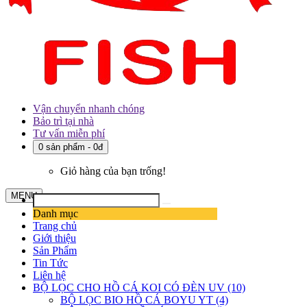
Vận chuyển nhanh chóng
Bảo trì tại nhà
Tư vấn miễn phí
0 sản phẩm - 0đ
Giỏ hàng của bạn trống!
MENU
Danh mục
Trang chủ
Giới thiệu
Sản Phẩm
Tin Tức
Liên hệ
BỘ LỌC CHO HỒ CÁ KOI CÓ ĐÈN UV (10)
BỘ LỌC BIO HỒ CÁ BOYU YT (4)