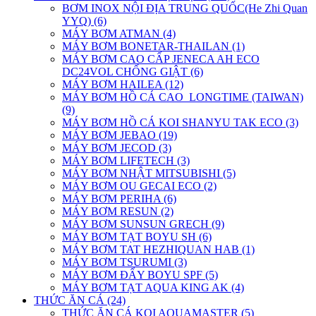
BƠM INOX NỘI ĐỊA TRUNG QUỐC(He Zhi Quan
YYQ) (6)
MÁY BƠM ATMAN (4)
MÁY BƠM BONETAR-THAILAN (1)
MÁY BƠM CAO CẤP JENECA AH ECO
DC24VOL CHỐNG GIẬT (6)
MÁY BƠM HAILEA (12)
MÁY BƠM HỒ CÁ CAO_LONGTIME (TAIWAN)
(9)
MÁY BƠM HỒ CÁ KOI SHANYU TAK ECO (3)
MÁY BƠM JEBAO (19)
MÁY BƠM JECOD (3)
MÁY BƠM LIFETECH (3)
MÁY BƠM NHẬT MITSUBISHI (5)
MÁY BƠM OU GECAI ECO (2)
MÁY BƠM PERIHA (6)
MÁY BƠM RESUN (2)
MÁY BƠM SUNSUN GRECH (9)
MÁY BƠM TẠT BOYU SH (6)
MÁY BƠM TAT HEZHIQUAN HAB (1)
MÁY BƠM TSURUMI (3)
MÁY BƠM ĐẨY BOYU SPF (5)
MÁY BƠM TẠT AQUA KING AK (4)
THỨC ĂN CÁ (24)
THỨC ĂN CÁ KOI AQUAMASTER (5)