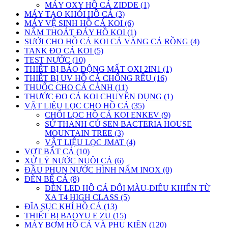
MÁY OXY HỒ CÁ ZIDDE (1)
MÁY TẠO KHÓI HỒ CÁ (3)
MÁY VỆ SINH HỒ CÁ KOI (6)
NẤM THOÁT ĐÁY HỒ KOI (1)
SƯỞI CHO HỒ CÁ KOI CÁ VÀNG CÁ RỒNG (4)
TANK ĐO CÁ KOI (5)
TEST NƯỚC (10)
THIẾT BỊ BÁO ĐỘNG MẤT OXI 2IN1 (1)
THIẾT BỊ UV HỒ CÁ CHỐNG RÊU (16)
THUỐC CHO CÁ CẢNH (11)
THƯỚC ĐO CÁ KOI CHUYÊN DỤNG (1)
VẬT LIỆU LỌC CHO HỒ CÁ (35)
CHỔI LỌC HỒ CÁ KOI ENKEV (9)
SỨ THANH CỦ SEN BACTERIA HOUSE
MOUNTAIN TREE (3)
VẬT LIỆU LỌC JMAT (4)
VỢT BẮT CÁ (10)
XỬ LÝ NƯỚC NUÔI CÁ (6)
ĐẦU PHUN NƯỚC HÌNH NẤM INOX (0)
ĐÈN BỂ CÁ (8)
ĐÈN LED HỒ CÁ ĐỔI MÀU-ĐIỀU KHIỂN TỪ
XA T4 HIGH CLASS (5)
ĐĨA SỤC KHÍ HỒ CÁ (13)
THIẾT BỊ BAOYU E ZU (15)
MÁY BƠM HỒ CÁ VÀ PHỤ KIỆN (120)