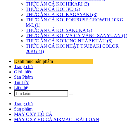
THỨC ĂN CÁ KOI HIKARI (3)
THỨC ĂN CÁ KOI JPD (2)
THỨC ĂN CÁ KOI KAGAYAKI (3)
THỨC ĂN CÁ KOI PORPOISE GROWTH 10KG
M-L (1)
THỨC ĂN CÁ KOI SAKUKA (2)
THỨC ĂN CÁ KOI VÀ CÁ VÀNG SANYUAN (1)
THỨC ĂN CÁ KOIKING NHẬP KHẨU (6)
THỨC ĂN CÁ KOI NHẬT TSUBAKI COLOR
20KG (1)
Danh mục Sản phẩm
Trang chủ
Giới thiệu
Sản Phẩm
Tin Tức
Liên hệ
Trang chủ
Sản phẩm
MÁY OXY HỒ CÁ
MÁY OXY HỒ CÁ AIRMAC - ĐÀI LOAN