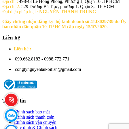
Địa chỉ :
498/48 Lê Hồng Phong, Phường 1, Quận 10 ,TP HCM
Địa chỉ 2:
529 Dương Bá Trạc, phường 1, Quận 8, TP HCM
Đại diện pháp luật :
NGUYỄN THANH TRUNG
Giấy chứng nhận đăng ký hộ kinh doanh số 41J8029739 do Ủy
ban nhân dân quận 10 TP HCM cấp ngày 15/07/2020.
Liên hệ
Liên hệ :
090.662.8183 - 0988.772.771
congtynguyentaikoifish@gmail.com
Thông tin
Chính sách bảo mật
Chính sách thanh toán
Chính sách vận chuyển
Quy định & Chính sách