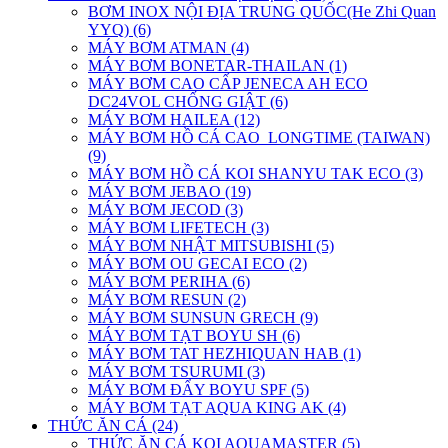
BƠM INOX NỘI ĐỊA TRUNG QUỐC(He Zhi Quan
YYQ) (6)
MÁY BƠM ATMAN (4)
MÁY BƠM BONETAR-THAILAN (1)
MÁY BƠM CAO CẤP JENECA AH ECO
DC24VOL CHỐNG GIẬT (6)
MÁY BƠM HAILEA (12)
MÁY BƠM HỒ CÁ CAO_LONGTIME (TAIWAN)
(9)
MÁY BƠM HỒ CÁ KOI SHANYU TAK ECO (3)
MÁY BƠM JEBAO (19)
MÁY BƠM JECOD (3)
MÁY BƠM LIFETECH (3)
MÁY BƠM NHẬT MITSUBISHI (5)
MÁY BƠM OU GECAI ECO (2)
MÁY BƠM PERIHA (6)
MÁY BƠM RESUN (2)
MÁY BƠM SUNSUN GRECH (9)
MÁY BƠM TẠT BOYU SH (6)
MÁY BƠM TAT HEZHIQUAN HAB (1)
MÁY BƠM TSURUMI (3)
MÁY BƠM ĐẨY BOYU SPF (5)
MÁY BƠM TẠT AQUA KING AK (4)
THỨC ĂN CÁ (24)
THỨC ĂN CÁ KOI AQUAMASTER (5)