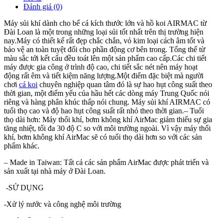
Đánh giá (0)
Máy sủi khí dành cho bể cá kích thước lớn và hồ koi AIRMAC từ
Đài Loan là một trong những loại sủi tốt nhất trên thị trường hiện
nay.Máy có thiết kế rất đẹp chắc chắn, vỏ kim loại cách âm tốt và
bảo vệ an toàn tuyệt đối cho phần động cơ bên trong. Tổng thể từ
màu sắc tới kết cấu đều toát lên một sản phẩm cao cấp.Các chi tiết
máy được gia công ở trình độ cao, chi tiết sắc nét nên máy hoạt
động rất êm và tiết kiệm năng lượng.Một điểm đặc biệt mà người
chơi
cá koi
chuyên nghiệp quan tâm đó là sự hao hụt công suất theo
thời gian, một điểm yếu của hầu hết các dòng máy Trung Quốc nói
riêng và hàng phân khúc thấp nói chung. Máy sủi khí AIRMAC có
tuổi thọ cao và độ hao hụt công suất rất nhỏ theo thời gian.– Tuổi
thọ dài hơn: Máy thổi khí, bơm không khí AirMac giảm thiểu sự gia
tăng nhiệt, tối đa 30 độ C so với môi trường ngoài. Vì vậy máy thổi
khí, bơm không khí AirMac sẽ có tuổi thọ dài hơn so với các sản
phẩm khác.
– Made in Taiwan: Tất cả các sản phẩm AirMac được phát triển và
sản xuất tại nhà máy ở Đài Loan.
-SỬ DỤNG
-Xử lý nước và công nghệ môi trường