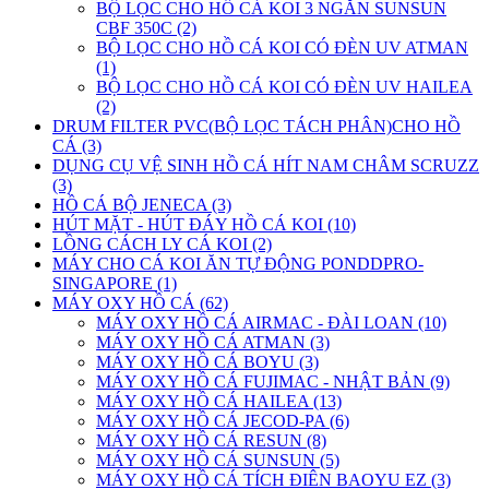
BỘ LỌC CHO HỒ CÁ KOI 3 NGĂN SUNSUN
CBF 350C (2)
BỘ LỌC CHO HỒ CÁ KOI CÓ ĐÈN UV ATMAN
(1)
BỘ LỌC CHO HỒ CÁ KOI CÓ ĐÈN UV HAILEA
(2)
DRUM FILTER PVC(BỘ LỌC TÁCH PHÂN)CHO HỒ
CÁ (3)
DỤNG CỤ VỆ SINH HỒ CÁ HÍT NAM CHÂM SCRUZZ
(3)
HỒ CÁ BỘ JENECA (3)
HÚT MẶT - HÚT ĐÁY HỒ CÁ KOI (10)
LỒNG CÁCH LY CÁ KOI (2)
MÁY CHO CÁ KOI ĂN TỰ ĐỘNG PONDDPRO-
SINGAPORE (1)
MÁY OXY HỒ CÁ (62)
MÁY OXY HỒ CÁ AIRMAC - ĐÀI LOAN (10)
MÁY OXY HỒ CÁ ATMAN (3)
MÁY OXY HỒ CÁ BOYU (3)
MÁY OXY HỒ CÁ FUJIMAC - NHẬT BẢN (9)
MÁY OXY HỒ CÁ HAILEA (13)
MÁY OXY HỒ CÁ JECOD-PA (6)
MÁY OXY HỒ CÁ RESUN (8)
MÁY OXY HỒ CÁ SUNSUN (5)
MÁY OXY HỒ CÁ TÍCH ĐIÊN BAOYU EZ (3)