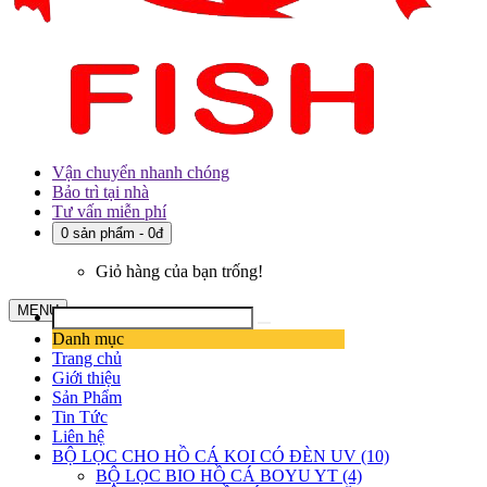
Vận chuyển nhanh chóng
Bảo trì tại nhà
Tư vấn miễn phí
0 sản phẩm - 0đ
Giỏ hàng của bạn trống!
MENU
Danh mục
Trang chủ
Giới thiệu
Sản Phẩm
Tin Tức
Liên hệ
BỘ LỌC CHO HỒ CÁ KOI CÓ ĐÈN UV (10)
BỘ LỌC BIO HỒ CÁ BOYU YT (4)