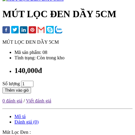
MÚT LỌC ĐEN DẦY 5CM
MÚT LỌC ĐEN DẦY 5CM
Mã sản phẩm: 08
Tình trạng: Còn trong kho
140,000đ
Số lượng
Thêm vào giỏ
0 đánh giá
/
Viết đánh giá
Mô tả
Đánh giá (0)
Mút Lọc Đen :