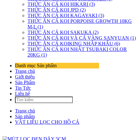
THỨC ĂN CÁ KOI HIKARI (3)
THỨC ĂN CÁ KOI JPD (2)
THỨC ĂN CÁ KOI KAGAYAKI (3)
THỨC ĂN CÁ KOI PORPOISE GROWTH 10KG
M-L (1)
THỨC ĂN CÁ KOI SAKUKA (2)
THỨC ĂN CÁ KOI VÀ CÁ VÀNG SANYUAN (1)
THỨC ĂN CÁ KOIKING NHẬP KHẨU (6)
THỨC ĂN CÁ KOI NHẬT TSUBAKI COLOR
20KG (1)
Danh mục Sản phẩm
Trang chủ
Giới thiệu
Sản Phẩm
Tin Tức
Liên hệ
Trang chủ
Sản phẩm
VẬT LIỆU LỌC CHO HỒ CÁ