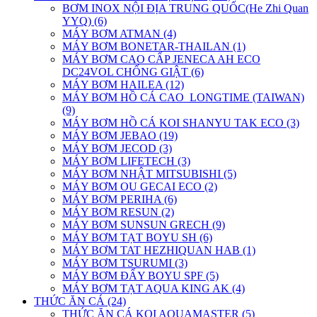
BƠM INOX NỘI ĐỊA TRUNG QUỐC(He Zhi Quan
YYQ) (6)
MÁY BƠM ATMAN (4)
MÁY BƠM BONETAR-THAILAN (1)
MÁY BƠM CAO CẤP JENECA AH ECO
DC24VOL CHỐNG GIẬT (6)
MÁY BƠM HAILEA (12)
MÁY BƠM HỒ CÁ CAO_LONGTIME (TAIWAN)
(9)
MÁY BƠM HỒ CÁ KOI SHANYU TAK ECO (3)
MÁY BƠM JEBAO (19)
MÁY BƠM JECOD (3)
MÁY BƠM LIFETECH (3)
MÁY BƠM NHẬT MITSUBISHI (5)
MÁY BƠM OU GECAI ECO (2)
MÁY BƠM PERIHA (6)
MÁY BƠM RESUN (2)
MÁY BƠM SUNSUN GRECH (9)
MÁY BƠM TẠT BOYU SH (6)
MÁY BƠM TAT HEZHIQUAN HAB (1)
MÁY BƠM TSURUMI (3)
MÁY BƠM ĐẨY BOYU SPF (5)
MÁY BƠM TẠT AQUA KING AK (4)
THỨC ĂN CÁ (24)
THỨC ĂN CÁ KOI AQUAMASTER (5)