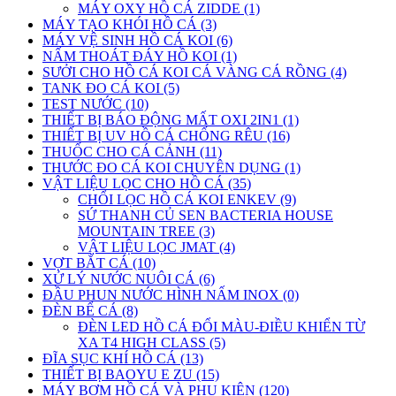
MÁY OXY HỒ CÁ ZIDDE (1)
MÁY TẠO KHÓI HỒ CÁ (3)
MÁY VỆ SINH HỒ CÁ KOI (6)
NẤM THOÁT ĐÁY HỒ KOI (1)
SƯỞI CHO HỒ CÁ KOI CÁ VÀNG CÁ RỒNG (4)
TANK ĐO CÁ KOI (5)
TEST NƯỚC (10)
THIẾT BỊ BÁO ĐỘNG MẤT OXI 2IN1 (1)
THIẾT BỊ UV HỒ CÁ CHỐNG RÊU (16)
THUỐC CHO CÁ CẢNH (11)
THƯỚC ĐO CÁ KOI CHUYÊN DỤNG (1)
VẬT LIỆU LỌC CHO HỒ CÁ (35)
CHỔI LỌC HỒ CÁ KOI ENKEV (9)
SỨ THANH CỦ SEN BACTERIA HOUSE
MOUNTAIN TREE (3)
VẬT LIỆU LỌC JMAT (4)
VỢT BẮT CÁ (10)
XỬ LÝ NƯỚC NUÔI CÁ (6)
ĐẦU PHUN NƯỚC HÌNH NẤM INOX (0)
ĐÈN BỂ CÁ (8)
ĐÈN LED HỒ CÁ ĐỔI MÀU-ĐIỀU KHIỂN TỪ
XA T4 HIGH CLASS (5)
ĐĨA SỤC KHÍ HỒ CÁ (13)
THIẾT BỊ BAOYU E ZU (15)
MÁY BƠM HỒ CÁ VÀ PHỤ KIỆN (120)