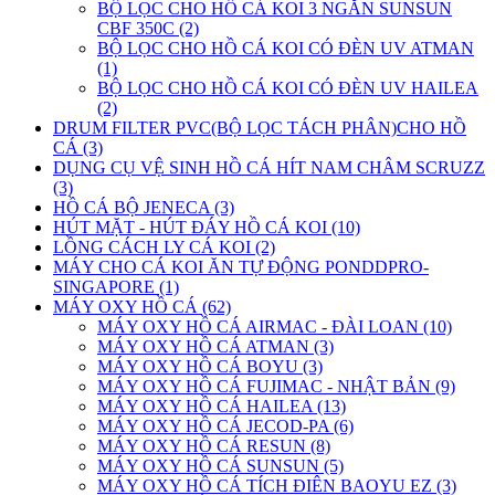
BỘ LỌC CHO HỒ CÁ KOI 3 NGĂN SUNSUN
CBF 350C (2)
BỘ LỌC CHO HỒ CÁ KOI CÓ ĐÈN UV ATMAN
(1)
BỘ LỌC CHO HỒ CÁ KOI CÓ ĐÈN UV HAILEA
(2)
DRUM FILTER PVC(BỘ LỌC TÁCH PHÂN)CHO HỒ
CÁ (3)
DỤNG CỤ VỆ SINH HỒ CÁ HÍT NAM CHÂM SCRUZZ
(3)
HỒ CÁ BỘ JENECA (3)
HÚT MẶT - HÚT ĐÁY HỒ CÁ KOI (10)
LỒNG CÁCH LY CÁ KOI (2)
MÁY CHO CÁ KOI ĂN TỰ ĐỘNG PONDDPRO-
SINGAPORE (1)
MÁY OXY HỒ CÁ (62)
MÁY OXY HỒ CÁ AIRMAC - ĐÀI LOAN (10)
MÁY OXY HỒ CÁ ATMAN (3)
MÁY OXY HỒ CÁ BOYU (3)
MÁY OXY HỒ CÁ FUJIMAC - NHẬT BẢN (9)
MÁY OXY HỒ CÁ HAILEA (13)
MÁY OXY HỒ CÁ JECOD-PA (6)
MÁY OXY HỒ CÁ RESUN (8)
MÁY OXY HỒ CÁ SUNSUN (5)
MÁY OXY HỒ CÁ TÍCH ĐIÊN BAOYU EZ (3)