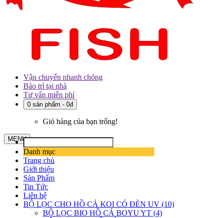
Vận chuyển nhanh chóng
Bảo trì tại nhà
Tư vấn miễn phí
0 sản phẩm - 0đ
Giỏ hàng của bạn trống!
MENU
Danh mục
Trang chủ
Giới thiệu
Sản Phẩm
Tin Tức
Liên hệ
BỘ LỌC CHO HỒ CÁ KOI CÓ ĐÈN UV (10)
BỘ LỌC BIO HỒ CÁ BOYU YT (4)