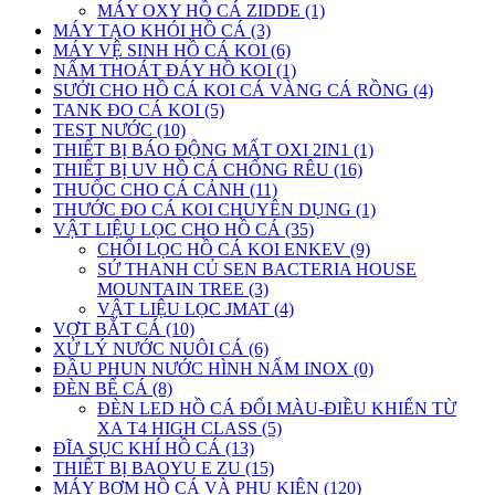
MÁY OXY HỒ CÁ ZIDDE (1)
MÁY TẠO KHÓI HỒ CÁ (3)
MÁY VỆ SINH HỒ CÁ KOI (6)
NẤM THOÁT ĐÁY HỒ KOI (1)
SƯỞI CHO HỒ CÁ KOI CÁ VÀNG CÁ RỒNG (4)
TANK ĐO CÁ KOI (5)
TEST NƯỚC (10)
THIẾT BỊ BÁO ĐỘNG MẤT OXI 2IN1 (1)
THIẾT BỊ UV HỒ CÁ CHỐNG RÊU (16)
THUỐC CHO CÁ CẢNH (11)
THƯỚC ĐO CÁ KOI CHUYÊN DỤNG (1)
VẬT LIỆU LỌC CHO HỒ CÁ (35)
CHỔI LỌC HỒ CÁ KOI ENKEV (9)
SỨ THANH CỦ SEN BACTERIA HOUSE
MOUNTAIN TREE (3)
VẬT LIỆU LỌC JMAT (4)
VỢT BẮT CÁ (10)
XỬ LÝ NƯỚC NUÔI CÁ (6)
ĐẦU PHUN NƯỚC HÌNH NẤM INOX (0)
ĐÈN BỂ CÁ (8)
ĐÈN LED HỒ CÁ ĐỔI MÀU-ĐIỀU KHIỂN TỪ
XA T4 HIGH CLASS (5)
ĐĨA SỤC KHÍ HỒ CÁ (13)
THIẾT BỊ BAOYU E ZU (15)
MÁY BƠM HỒ CÁ VÀ PHỤ KIỆN (120)