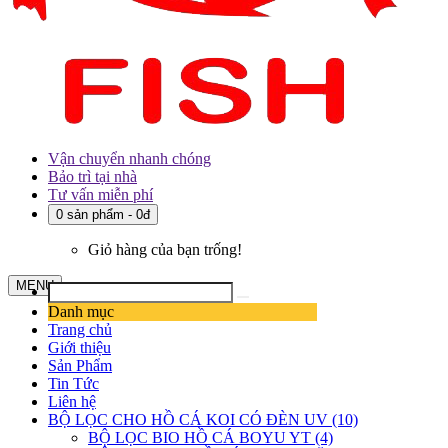
Vận chuyển nhanh chóng
Bảo trì tại nhà
Tư vấn miễn phí
0 sản phẩm - 0đ
Giỏ hàng của bạn trống!
MENU
Danh mục
Trang chủ
Giới thiệu
Sản Phẩm
Tin Tức
Liên hệ
BỘ LỌC CHO HỒ CÁ KOI CÓ ĐÈN UV (10)
BỘ LỌC BIO HỒ CÁ BOYU YT (4)