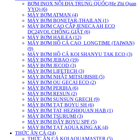
BƠM INOX NỘI ĐỊA TRUNG QUỐC(He Zhi Quan
YYQ) (6)
MÁY BƠM ATMAN (4)
MÁY BƠM BONETAR-THAILAN (1)
MÁY BƠM CAO CẤP JENECA AH ECO
DC24VOL CHỐNG GIẬT (6)
MÁY BƠM HAILEA (12)
MÁY BƠM HỒ CÁ CAO_LONGTIME (TAIWAN)
(9)
MÁY BƠM HỒ CÁ KOI SHANYU TAK ECO (3)
MÁY BƠM JEBAO (19)
MÁY BƠM JECOD (3)
MÁY BƠM LIFETECH (3)
MÁY BƠM NHẬT MITSUBISHI (5)
MÁY BƠM OU GECAI ECO (2)
MÁY BƠM PERIHA (6)
MÁY BƠM RESUN (2)
MÁY BƠM SUNSUN GRECH (9)
MÁY BƠM TẠT BOYU SH (6)
MÁY BƠM TAT HEZHIQUAN HAB (1)
MÁY BƠM TSURUMI (3)
MÁY BƠM ĐẨY BOYU SPF (5)
MÁY BƠM TẠT AQUA KING AK (4)
THỨC ĂN CÁ (24)
THỨC ĂN CÁ KOI AQUAMASTER (5)