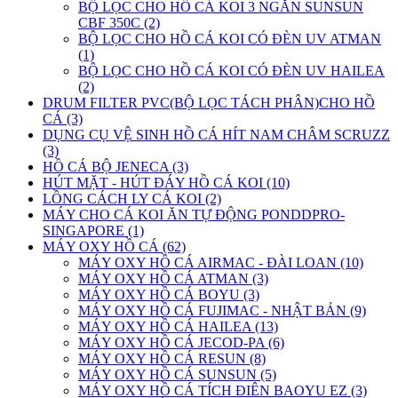
BỘ LỌC CHO HỒ CÁ KOI 3 NGĂN SUNSUN
CBF 350C (2)
BỘ LỌC CHO HỒ CÁ KOI CÓ ĐÈN UV ATMAN
(1)
BỘ LỌC CHO HỒ CÁ KOI CÓ ĐÈN UV HAILEA
(2)
DRUM FILTER PVC(BỘ LỌC TÁCH PHÂN)CHO HỒ
CÁ (3)
DỤNG CỤ VỆ SINH HỒ CÁ HÍT NAM CHÂM SCRUZZ
(3)
HỒ CÁ BỘ JENECA (3)
HÚT MẶT - HÚT ĐÁY HỒ CÁ KOI (10)
LỒNG CÁCH LY CÁ KOI (2)
MÁY CHO CÁ KOI ĂN TỰ ĐỘNG PONDDPRO-
SINGAPORE (1)
MÁY OXY HỒ CÁ (62)
MÁY OXY HỒ CÁ AIRMAC - ĐÀI LOAN (10)
MÁY OXY HỒ CÁ ATMAN (3)
MÁY OXY HỒ CÁ BOYU (3)
MÁY OXY HỒ CÁ FUJIMAC - NHẬT BẢN (9)
MÁY OXY HỒ CÁ HAILEA (13)
MÁY OXY HỒ CÁ JECOD-PA (6)
MÁY OXY HỒ CÁ RESUN (8)
MÁY OXY HỒ CÁ SUNSUN (5)
MÁY OXY HỒ CÁ TÍCH ĐIÊN BAOYU EZ (3)