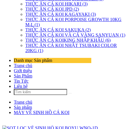
THỨC ĂN CÁ KOI HIKARI (3)
THỨC ĂN CÁ KOI JPD (2)
THỨC ĂN CÁ KOI KAGAYAKI (3)
THỨC ĂN CÁ KOI PORPOISE GROWTH 10KG
M-L (1)
THỨC ĂN CÁ KOI SAKUKA (2)
THỨC ĂN CÁ KOI VÀ CÁ VÀNG SANYUAN (1)
THỨC ĂN CÁ KOIKING NHẬP KHẨU (6)
THỨC ĂN CÁ KOI NHẬT TSUBAKI COLOR
20KG (1)
Danh mục Sản phẩm
Trang chủ
Giới thiệu
Sản Phẩm
Tin Tức
Liên hệ
Trang chủ
Sản phẩm
MÁY VỆ SINH HỒ CÁ KOI