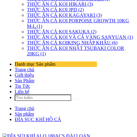
THỨC ĂN CÁ KOI HIKARI (3)
THỨC ĂN CÁ KOI JPD (2)
THỨC ĂN CÁ KOI KAGAYAKI (3)
THỨC ĂN CÁ KOI PORPOISE GROWTH 10KG
M-L (1)
THỨC ĂN CÁ KOI SAKUKA (2)
THỨC ĂN CÁ KOI VÀ CÁ VÀNG SANYUAN (1)
THỨC ĂN CÁ KOIKING NHẬP KHẨU (6)
THỨC ĂN CÁ KOI NHẬT TSUBAKI COLOR
20KG (1)
Danh mục Sản phẩm
Trang chủ
Giới thiệu
Sản Phẩm
Tin Tức
Liên hệ
Trang chủ
Sản phẩm
ĐĨA SỤC KHÍ HỒ CÁ