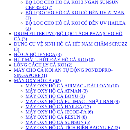
BỘ LỌC CHO HỒ CÁ KOI 3 NGĂN SUNSUN
CBF 350C (2)
BỘ LỌC CHO HỒ CÁ KOI CÓ ĐÈN UV ATMAN
(1)
BỘ LỌC CHO HỒ CÁ KOI CÓ ĐÈN UV HAILEA
(2)
DRUM FILTER PVC(BỘ LỌC TÁCH PHÂN)CHO HỒ
CÁ (3)
DỤNG CỤ VỆ SINH HỒ CÁ HÍT NAM CHÂM SCRUZZ
(3)
HỒ CÁ BỘ JENECA (3)
HÚT MẶT - HÚT ĐÁY HỒ CÁ KOI (10)
LỒNG CÁCH LY CÁ KOI (2)
MÁY CHO CÁ KOI ĂN TỰ ĐỘNG PONDDPRO-
SINGAPORE (1)
MÁY OXY HỒ CÁ (62)
MÁY OXY HỒ CÁ AIRMAC - ĐÀI LOAN (10)
MÁY OXY HỒ CÁ ATMAN (3)
MÁY OXY HỒ CÁ BOYU (3)
MÁY OXY HỒ CÁ FUJIMAC - NHẬT BẢN (9)
MÁY OXY HỒ CÁ HAILEA (13)
MÁY OXY HỒ CÁ JECOD-PA (6)
MÁY OXY HỒ CÁ RESUN (8)
MÁY OXY HỒ CÁ SUNSUN (5)
MÁY OXY HỒ CÁ TÍCH ĐIÊN BAOYU EZ (3)