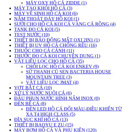
MÁY OXY HỒ CÁ ZIDDE (1)
MÁY TẠO KHÓI HỒ CÁ (3)
MÁY VỆ SINH HỒ CÁ KOI (6)
NẤM THOÁT ĐÁY HỒ KOI (1)
SƯỞI CHO HỒ CÁ KOI CÁ VÀNG CÁ RỒNG (4)
TANK ĐO CÁ KOI (5)
TEST NƯỚC (10)
THIẾT BỊ BÁO ĐỘNG MẤT OXI 2IN1 (1)
THIẾT BỊ UV HỒ CÁ CHỐNG RÊU (16)
THUỐC CHO CÁ CẢNH (11)
THƯỚC ĐO CÁ KOI CHUYÊN DỤNG (1)
VẬT LIỆU LỌC CHO HỒ CÁ (35)
CHỔI LỌC HỒ CÁ KOI ENKEV (9)
SỨ THANH CỦ SEN BACTERIA HOUSE
MOUNTAIN TREE (3)
VẬT LIỆU LỌC JMAT (4)
VỢT BẮT CÁ (10)
XỬ LÝ NƯỚC NUÔI CÁ (6)
ĐẦU PHUN NƯỚC HÌNH NẤM INOX (0)
ĐÈN BỂ CÁ (8)
ĐÈN LED HỒ CÁ ĐỔI MÀU-ĐIỀU KHIỂN TỪ
XA T4 HIGH CLASS (5)
ĐĨA SỤC KHÍ HỒ CÁ (13)
THIẾT BỊ BAOYU E ZU (15)
MÁY BƠM HỒ CÁ VÀ PHỤ KIỆN (120)