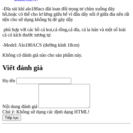
-Đĩa sủi khí alo180acs đài loan đối trọng tư chìm xuống đáy
hồ,hoặc có thể cho lơ lửng giữa bể vì đầu dây nối ở giữa đia nên rất
tiện cho sử dụng không bị đè gãy dây
phù hợp với các hồ cá koi,cá rồng,cá dĩa, cá la hán và một số loài
cá có kích thước tương tự.
-Model: Alo180ACS (đường kính 18cm)
Không có đánh giá nào cho sản phẩm này.
Viết đánh giá
Họ tên
Nội dung đánh giá
Chú ý:
Không sử dụng các định dạng HTML!
Tiếp tục