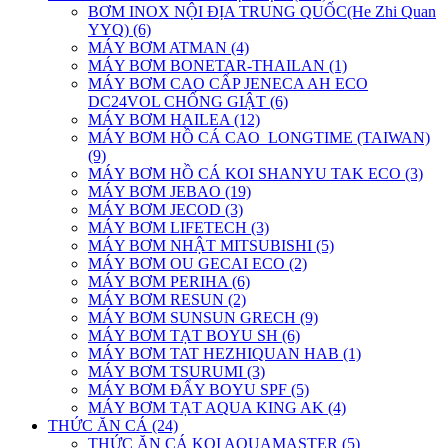
BƠM INOX NỘI ĐỊA TRUNG QUỐC(He Zhi Quan
YYQ) (6)
MÁY BƠM ATMAN (4)
MÁY BƠM BONETAR-THAILAN (1)
MÁY BƠM CAO CẤP JENECA AH ECO
DC24VOL CHỐNG GIẬT (6)
MÁY BƠM HAILEA (12)
MÁY BƠM HỒ CÁ CAO_LONGTIME (TAIWAN)
(9)
MÁY BƠM HỒ CÁ KOI SHANYU TAK ECO (3)
MÁY BƠM JEBAO (19)
MÁY BƠM JECOD (3)
MÁY BƠM LIFETECH (3)
MÁY BƠM NHẬT MITSUBISHI (5)
MÁY BƠM OU GECAI ECO (2)
MÁY BƠM PERIHA (6)
MÁY BƠM RESUN (2)
MÁY BƠM SUNSUN GRECH (9)
MÁY BƠM TẠT BOYU SH (6)
MÁY BƠM TAT HEZHIQUAN HAB (1)
MÁY BƠM TSURUMI (3)
MÁY BƠM ĐẨY BOYU SPF (5)
MÁY BƠM TẠT AQUA KING AK (4)
THỨC ĂN CÁ (24)
THỨC ĂN CÁ KOI AQUAMASTER (5)