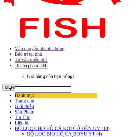
Vận chuyển nhanh chóng
Bảo trì tại nhà
Tư vấn miễn phí
0 sản phẩm - 0đ
Giỏ hàng của bạn trống!
MENU
Danh mục
Trang chủ
Giới thiệu
Sản Phẩm
Tin Tức
Liên hệ
BỘ LỌC CHO HỒ CÁ KOI CÓ ĐÈN UV (10)
BỘ LỌC BIO HỒ CÁ BOYU YT (4)