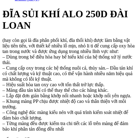
ĐĨA SỦI KHÍ ALO 250D ĐÀI
LOAN
(hay còn gọi là đĩa phân phối khí, đĩa thổi khí) được làm bằng vật
liệu tiên tiến, với thiết kế nhiều lỗ mịn, nhỏ li ti để cung cấp oxy hòa
tan trong nước và được ứng dụng trong nhiều lĩnh vực như:
– Dùng trong bể điều hòa hay bể hiếu khí của hệ thống xử lý nước
thải.
– Cung cấp oxy trong các hệ thống nuôi cá, thủy sản.– Đầu tán khí
có chất lượng và kỹ thuật cao, có thể vận hành nhiều năm hiệu quả
mà không có lỗi kỹ thuật.
– Hiệu suất hòa tan oxy cao với tổn thất trở lực thấp.
– Màng đầu tán khí có thể thay thế cho các hãng khác.
– Lắp đặt đơn giản bằng khớp nối nhanh hoặc khớp nối yên ngựa.
– Khung màng PP chịu được nhiệt độ cao và thân thiện với môi
trường.
– Công nghệ đúc màng kiểu nén với quá trình kiểm soát nhiệt để
đảm bảo chất lượng.
– Từng màng đều được kiểm tra chi tiết các lỗ trên màng để đảm
bảo khí phân tán đồng đều nhất