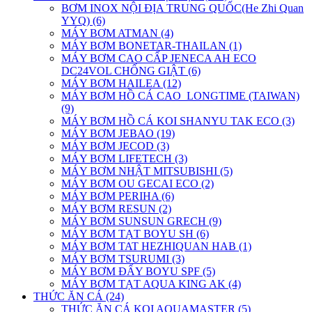
BƠM INOX NỘI ĐỊA TRUNG QUỐC(He Zhi Quan
YYQ) (6)
MÁY BƠM ATMAN (4)
MÁY BƠM BONETAR-THAILAN (1)
MÁY BƠM CAO CẤP JENECA AH ECO
DC24VOL CHỐNG GIẬT (6)
MÁY BƠM HAILEA (12)
MÁY BƠM HỒ CÁ CAO_LONGTIME (TAIWAN)
(9)
MÁY BƠM HỒ CÁ KOI SHANYU TAK ECO (3)
MÁY BƠM JEBAO (19)
MÁY BƠM JECOD (3)
MÁY BƠM LIFETECH (3)
MÁY BƠM NHẬT MITSUBISHI (5)
MÁY BƠM OU GECAI ECO (2)
MÁY BƠM PERIHA (6)
MÁY BƠM RESUN (2)
MÁY BƠM SUNSUN GRECH (9)
MÁY BƠM TẠT BOYU SH (6)
MÁY BƠM TAT HEZHIQUAN HAB (1)
MÁY BƠM TSURUMI (3)
MÁY BƠM ĐẨY BOYU SPF (5)
MÁY BƠM TẠT AQUA KING AK (4)
THỨC ĂN CÁ (24)
THỨC ĂN CÁ KOI AQUAMASTER (5)