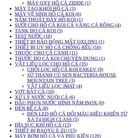
MÁY OXY HỒ CÁ ZIDDE (1)
MÁY TẠO KHÓI HỒ CÁ (3)
MÁY VỆ SINH HỒ CÁ KOI (6)
NẤM THOÁT ĐÁY HỒ KOI (1)
SƯỞI CHO HỒ CÁ KOI CÁ VÀNG CÁ RỒNG (4)
TANK ĐO CÁ KOI (5)
TEST NƯỚC (10)
THIẾT BỊ BÁO ĐỘNG MẤT OXI 2IN1 (1)
THIẾT BỊ UV HỒ CÁ CHỐNG RÊU (16)
THUỐC CHO CÁ CẢNH (11)
THƯỚC ĐO CÁ KOI CHUYÊN DỤNG (1)
VẬT LIỆU LỌC CHO HỒ CÁ (35)
CHỔI LỌC HỒ CÁ KOI ENKEV (9)
SỨ THANH CỦ SEN BACTERIA HOUSE
MOUNTAIN TREE (3)
VẬT LIỆU LỌC JMAT (4)
VỢT BẮT CÁ (10)
XỬ LÝ NƯỚC NUÔI CÁ (6)
ĐẦU PHUN NƯỚC HÌNH NẤM INOX (0)
ĐÈN BỂ CÁ (8)
ĐÈN LED HỒ CÁ ĐỔI MÀU-ĐIỀU KHIỂN TỪ
XA T4 HIGH CLASS (5)
ĐĨA SỤC KHÍ HỒ CÁ (13)
THIẾT BỊ BAOYU E ZU (15)
MÁY BƠM HỒ CÁ VÀ PHỤ KIỆN (120)