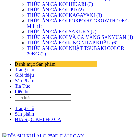
THỨC ĂN CÁ KOI HIKARI (3)
THỨC ĂN CÁ KOI JPD (2)
THỨC ĂN CÁ KOI KAGAYAKI (3)
THỨC ĂN CÁ KOI PORPOISE GROWTH 10KG
M-L (1)
THỨC ĂN CÁ KOI SAKUKA (2)
THỨC ĂN CÁ KOI VÀ CÁ VÀNG SANYUAN (1)
THỨC ĂN CÁ KOIKING NHẬP KHẨU (6)
THỨC ĂN CÁ KOI NHẬT TSUBAKI COLOR
20KG (1)
Danh mục Sản phẩm
Trang chủ
Giới thiệu
Sản Phẩm
Tin Tức
Liên hệ
Trang chủ
Sản phẩm
ĐĨA SỤC KHÍ HỒ CÁ