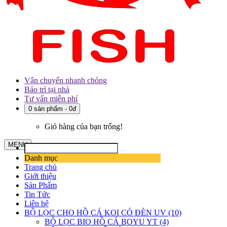
Vận chuyển nhanh chóng
Bảo trì tại nhà
Tư vấn miễn phí
0 sản phẩm - 0đ
Giỏ hàng của bạn trống!
MENU
Danh mục
Trang chủ
Giới thiệu
Sản Phẩm
Tin Tức
Liên hệ
BỘ LỌC CHO HỒ CÁ KOI CÓ ĐÈN UV (10)
BỘ LỌC BIO HỒ CÁ BOYU YT (4)