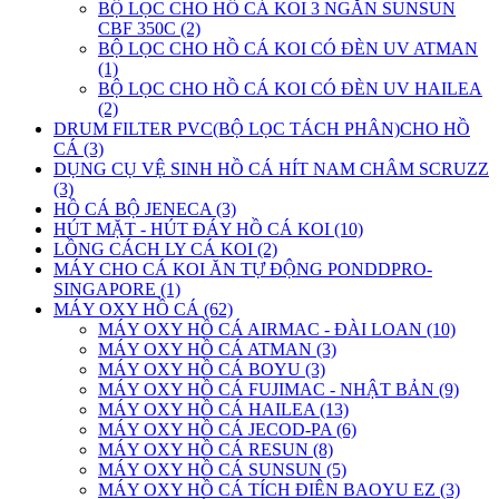
BỘ LỌC CHO HỒ CÁ KOI 3 NGĂN SUNSUN
CBF 350C (2)
BỘ LỌC CHO HỒ CÁ KOI CÓ ĐÈN UV ATMAN
(1)
BỘ LỌC CHO HỒ CÁ KOI CÓ ĐÈN UV HAILEA
(2)
DRUM FILTER PVC(BỘ LỌC TÁCH PHÂN)CHO HỒ
CÁ (3)
DỤNG CỤ VỆ SINH HỒ CÁ HÍT NAM CHÂM SCRUZZ
(3)
HỒ CÁ BỘ JENECA (3)
HÚT MẶT - HÚT ĐÁY HỒ CÁ KOI (10)
LỒNG CÁCH LY CÁ KOI (2)
MÁY CHO CÁ KOI ĂN TỰ ĐỘNG PONDDPRO-
SINGAPORE (1)
MÁY OXY HỒ CÁ (62)
MÁY OXY HỒ CÁ AIRMAC - ĐÀI LOAN (10)
MÁY OXY HỒ CÁ ATMAN (3)
MÁY OXY HỒ CÁ BOYU (3)
MÁY OXY HỒ CÁ FUJIMAC - NHẬT BẢN (9)
MÁY OXY HỒ CÁ HAILEA (13)
MÁY OXY HỒ CÁ JECOD-PA (6)
MÁY OXY HỒ CÁ RESUN (8)
MÁY OXY HỒ CÁ SUNSUN (5)
MÁY OXY HỒ CÁ TÍCH ĐIÊN BAOYU EZ (3)