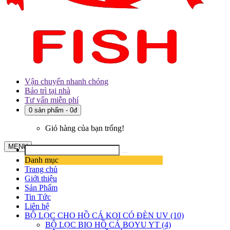
Vận chuyển nhanh chóng
Bảo trì tại nhà
Tư vấn miễn phí
0 sản phẩm - 0đ
Giỏ hàng của bạn trống!
MENU
Danh mục
Trang chủ
Giới thiệu
Sản Phẩm
Tin Tức
Liên hệ
BỘ LỌC CHO HỒ CÁ KOI CÓ ĐÈN UV (10)
BỘ LỌC BIO HỒ CÁ BOYU YT (4)