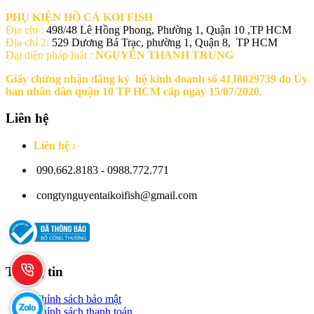
PHỤ KIỆN HỒ CÁ KOI FISH
Địa chỉ :
498/48 Lê Hồng Phong, Phường 1, Quận 10 ,TP HCM
Địa chỉ 2:
529 Dương Bá Trạc, phường 1, Quận 8, TP HCM
Đại diện pháp luật :
NGUYỄN THANH TRUNG
Giấy chứng nhận đăng ký hộ kinh doanh số 41J8029739 do Ủy
ban nhân dân quận 10 TP HCM cấp ngày 15/07/2020.
Liên hệ
Liên hệ :
090.662.8183 - 0988.772.771
congtynguyentaikoifish@gmail.com
Thông tin
Chính sách bảo mật
Chính sách thanh toán