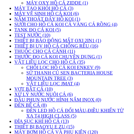
MÁY OXY HỒ CÁ ZIDDE (1)
MÁY TẠO KHÓI HỒ CÁ (3)
MÁY VỆ SINH HỒ CÁ KOI (6)
NẤM THOÁT ĐÁY HỒ KOI (1)
SƯỞI CHO HỒ CÁ KOI CÁ VÀNG CÁ RỒNG (4)
TANK ĐO CÁ KOI (5)
TEST NƯỚC (10)
THIẾT BỊ BÁO ĐỘNG MẤT OXI 2IN1 (1)
THIẾT BỊ UV HỒ CÁ CHỐNG RÊU (16)
THUỐC CHO CÁ CẢNH (11)
THƯỚC ĐO CÁ KOI CHUYÊN DỤNG (1)
VẬT LIỆU LỌC CHO HỒ CÁ (35)
CHỔI LỌC HỒ CÁ KOI ENKEV (9)
SỨ THANH CỦ SEN BACTERIA HOUSE
MOUNTAIN TREE (3)
VẬT LIỆU LỌC JMAT (4)
VỢT BẮT CÁ (10)
XỬ LÝ NƯỚC NUÔI CÁ (6)
ĐẦU PHUN NƯỚC HÌNH NẤM INOX (0)
ĐÈN BỂ CÁ (8)
ĐÈN LED HỒ CÁ ĐỔI MÀU-ĐIỀU KHIỂN TỪ
XA T4 HIGH CLASS (5)
ĐĨA SỤC KHÍ HỒ CÁ (13)
THIẾT BỊ BAOYU E ZU (15)
MÁY BƠM HỒ CÁ VÀ PHỤ KIỆN (120)