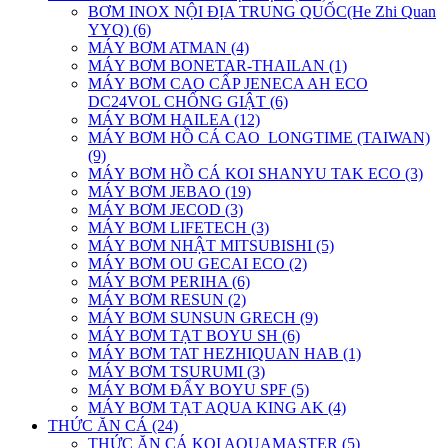
BƠM INOX NỘI ĐỊA TRUNG QUỐC(He Zhi Quan
YYQ) (6)
MÁY BƠM ATMAN (4)
MÁY BƠM BONETAR-THAILAN (1)
MÁY BƠM CAO CẤP JENECA AH ECO
DC24VOL CHỐNG GIẬT (6)
MÁY BƠM HAILEA (12)
MÁY BƠM HỒ CÁ CAO_LONGTIME (TAIWAN)
(9)
MÁY BƠM HỒ CÁ KOI SHANYU TAK ECO (3)
MÁY BƠM JEBAO (19)
MÁY BƠM JECOD (3)
MÁY BƠM LIFETECH (3)
MÁY BƠM NHẬT MITSUBISHI (5)
MÁY BƠM OU GECAI ECO (2)
MÁY BƠM PERIHA (6)
MÁY BƠM RESUN (2)
MÁY BƠM SUNSUN GRECH (9)
MÁY BƠM TẠT BOYU SH (6)
MÁY BƠM TAT HEZHIQUAN HAB (1)
MÁY BƠM TSURUMI (3)
MÁY BƠM ĐẨY BOYU SPF (5)
MÁY BƠM TẠT AQUA KING AK (4)
THỨC ĂN CÁ (24)
THỨC ĂN CÁ KOI AQUAMASTER (5)