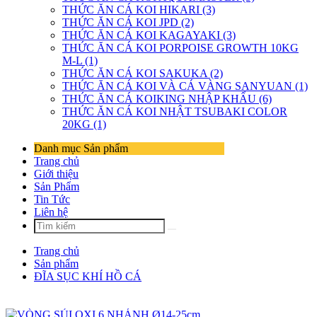
THỨC ĂN CÁ KOI HIKARI (3)
THỨC ĂN CÁ KOI JPD (2)
THỨC ĂN CÁ KOI KAGAYAKI (3)
THỨC ĂN CÁ KOI PORPOISE GROWTH 10KG
M-L (1)
THỨC ĂN CÁ KOI SAKUKA (2)
THỨC ĂN CÁ KOI VÀ CÁ VÀNG SANYUAN (1)
THỨC ĂN CÁ KOIKING NHẬP KHẨU (6)
THỨC ĂN CÁ KOI NHẬT TSUBAKI COLOR
20KG (1)
Danh mục Sản phẩm
Trang chủ
Giới thiệu
Sản Phẩm
Tin Tức
Liên hệ
Trang chủ
Sản phẩm
ĐĨA SỤC KHÍ HỒ CÁ