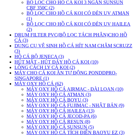
BỘ LỌC CHO HỒ CÁ KOI 3 NGĂN SUNSUN
CBF 350C (2)
BỘ LỌC CHO HỒ CÁ KOI CÓ ĐÈN UV ATMAN
(1)
BỘ LỌC CHO HỒ CÁ KOI CÓ ĐÈN UV HAILEA
(2)
DRUM FILTER PVC(BỘ LỌC TÁCH PHÂN)CHO HỒ
CÁ (3)
DỤNG CỤ VỆ SINH HỒ CÁ HÍT NAM CHÂM SCRUZZ
(3)
HỒ CÁ BỘ JENECA (3)
HÚT MẶT - HÚT ĐÁY HỒ CÁ KOI (10)
LỒNG CÁCH LY CÁ KOI (2)
MÁY CHO CÁ KOI ĂN TỰ ĐỘNG PONDDPRO-
SINGAPORE (1)
MÁY OXY HỒ CÁ (62)
MÁY OXY HỒ CÁ AIRMAC - ĐÀI LOAN (10)
MÁY OXY HỒ CÁ ATMAN (3)
MÁY OXY HỒ CÁ BOYU (3)
MÁY OXY HỒ CÁ FUJIMAC - NHẬT BẢN (9)
MÁY OXY HỒ CÁ HAILEA (13)
MÁY OXY HỒ CÁ JECOD-PA (6)
MÁY OXY HỒ CÁ RESUN (8)
MÁY OXY HỒ CÁ SUNSUN (5)
MÁY OXY HỒ CÁ TÍCH ĐIÊN BAOYU EZ (3)